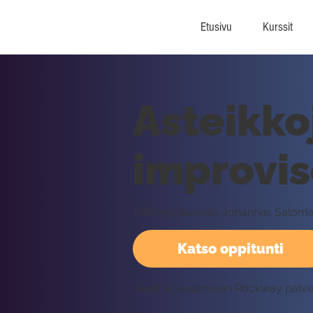
Etusivu
Kurssit
Asteikko
improvis
Tällä oppitunnilla Johannes Salomaa
Katso oppitunti
Vaatii kirjautumisen Rockway palv