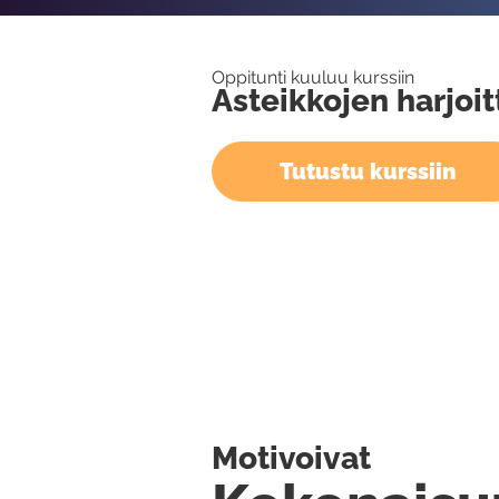
Oppitunti kuuluu kurssiin
Asteikkojen harjoi
Tutustu kurssiin
Motivoivat