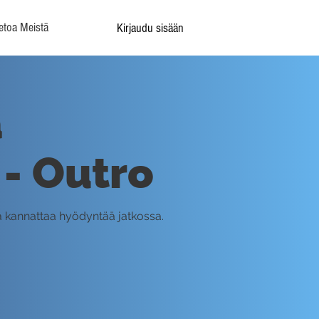
etoa Meistä
Kirjaudu sisään
a
 - Outro
ia kannattaa hyödyntää jatkossa.