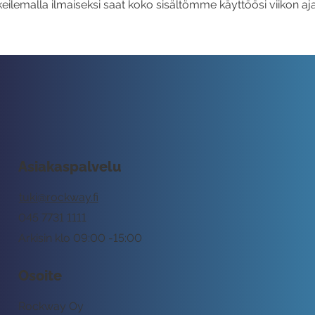
eilemalla ilmaiseksi saat koko sisältömme käyttöösi viikon aja
Asiakaspalvelu
tuki@rockway.fi
045 7731 1111
Arkisin klo 09:00 -15:00
Osoite
Rockway Oy