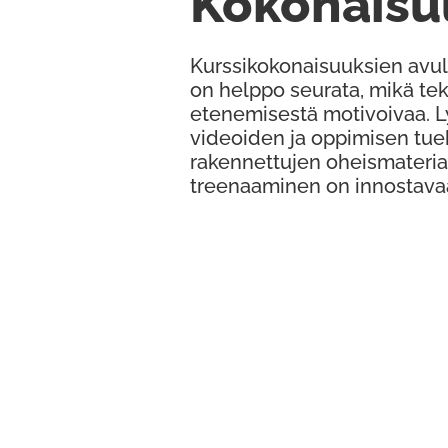
Kokonaisu
Kurssikokonaisuuksien avul
on helppo seurata, mikä te
etenemisestä motivoivaa. 
videoiden ja oppimisen tue
rakennettujen oheismateria
treenaaminen on innostava