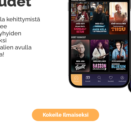
udet
la kehittymistä
kee
Lyhyiden
ksi
alien avulla
a!
Kokeile Ilmaiseksi