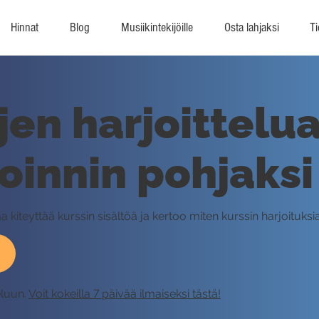
Hinnat
Blog
Musiikintekijöille
Osta lahjaksi
Ti
jen harjoittelu
oinnin pohjaksi
 kiteyttää kurssin sisältöä ja kertoo miten kurssin harjoituks
eluun.
Voit kokeilla 7 päivää ilmaiseksi tästä!