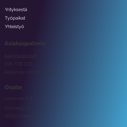
Yrityksestä
Työpaikat
Yhteistyö
Asiakaspalvelu
tuki@rockway.fi
045 7731 1111
Arkisin klo 09:00 -15:00
Osoite
Lemuntie 3-5
Rockway Oy
00510 Helsinki