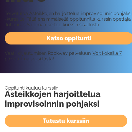
Tervetuloa Asteikkojen harjoittelua improvisoinnin pohjaksi
-kurssille. Tällä ensimmäisellä oppitunnilla kurssin opettaja
Johannes Salomaa kertoo kurssin sisällöstä.
Katso oppitunti
Vaatii kirjautumisen Rockway palveluun.
Voit kokeilla 7
päivää ilmaiseksi tästä!
Oppitunti kuuluu kurssiin
Asteikkojen harjoittelua
improvisoinnin pohjaksi
Tutustu kurssiin