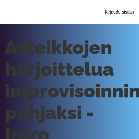
Kirjaudu sisään
Asteikkojen
harjoittelua
improvisoinni
pohjaksi -
Intro