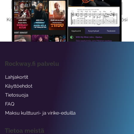
Kokeile Ilmaiseksi
Kokeilemalla ilmaiseksi saat koko sisältömme käyttöösi
viikon ajaksi.
Rockway.fi palvelu
Lahjakortit
Käyttöehdot
Tietosuoja
FAQ
Maksu kulttuuri- ja virike-eduilla
Tietoa meistä