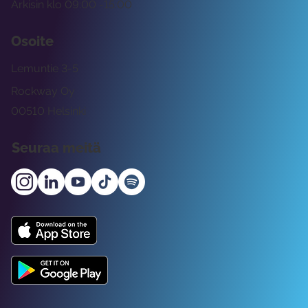
Arkisin klo 09:00 -15:00
Osoite
Lemuntie 3-5
Rockway Oy
00510 Helsinki
Seuraa meitä