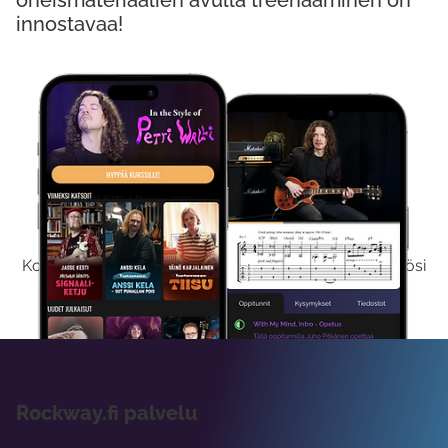
oheismateriaalien avulla treenaaminen on
innostavaa!
Kokeile Ilmaiseksi
Kokeilemalla ilmaiseksi saat koko sisältömme käyttöösi
viikon ajaksi.
Rockway.fi palvelu