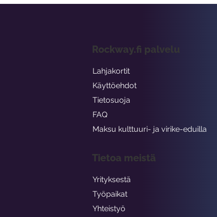
Rockway.fi palvelu
Lahjakortit
Käyttöehdot
Tietosuoja
FAQ
Maksu kulttuuri- ja virike-eduilla
Tietoa meistä
Yrityksestä
Työpaikat
Yhteistyö