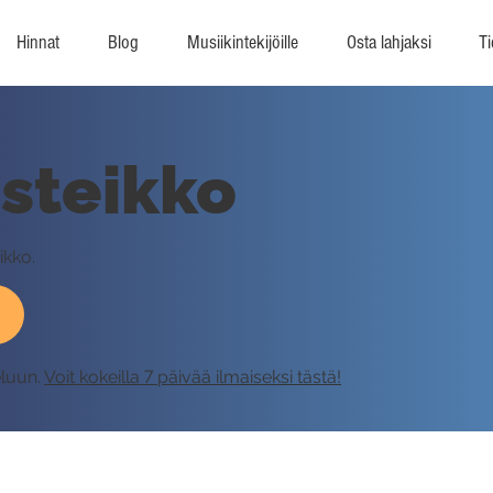
Hinnat
Blog
Musiikintekijöille
Osta lahjaksi
Ti
steikko
ikko.
eluun.
Voit kokeilla 7 päivää ilmaiseksi tästä!