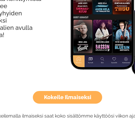
kee
Lyhyiden
ksi
alien avulla
a!
Kokeile Ilmaiseksi
eilemalla ilmaiseksi saat koko sisältömme käyttöösi viikon aja