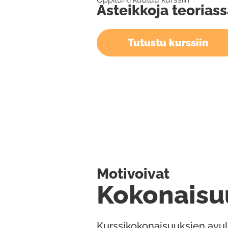
Asteikkoja teorias
Tutustu kurssiin
Motivoivat
Kokonaisu
Kurssikokonaisuuksien avul