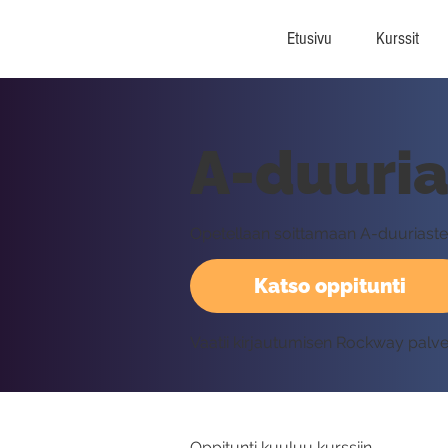
Etusivu
Kurssit
A-duuria
Opetellaan soittamaan A-duuriaste
Katso oppitunti
Vaatii kirjautumisen Rockway palv
Oppitunti kuuluu kurssiin