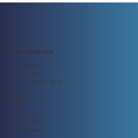
Asiakaspalvelu
tuki@rockway.fi
045 7731 1111
Arkisin klo 09:00 -15:00
Osoite
Rockway Oy
Lemuntie 3-5
00510 Helsinki