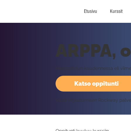
Etusivu
Kurssit
ARPPA, o
Haastattelun kuudennessa eli viimei
Katso oppitunti
Vaatii kirjautumisen Rockway palv
Oppitunti kuuluu kurssiin