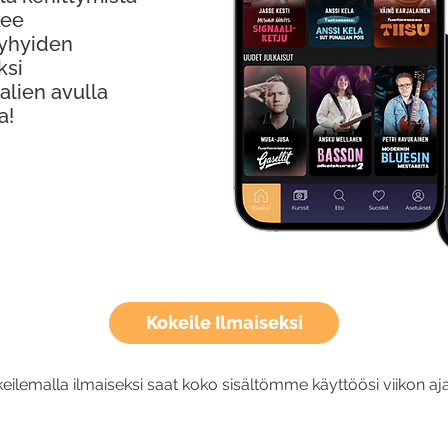
kee
Lyhyiden
ksi
alien avulla
a!
Kokeile Ilmaiseksi
eilemalla ilmaiseksi saat koko sisältömme käyttöösi viikon aja