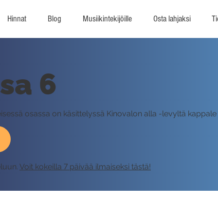
Hinnat
Blog
Musiikintekijöille
Osta lahjaksi
Ti
sa 6
sessä osassa on käsittelyssä Kinovalon alla -levyltä kappale
eluun.
Voit kokeilla 7 päivää ilmaiseksi tästä!