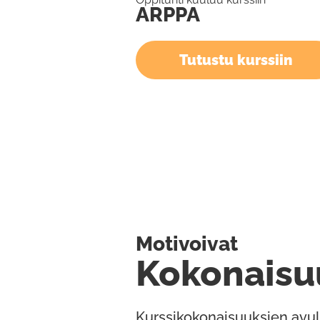
ARPPA
Tutustu kurssiin
Motivoivat
Kokonaisu
Kurssikokonaisuuksien avul