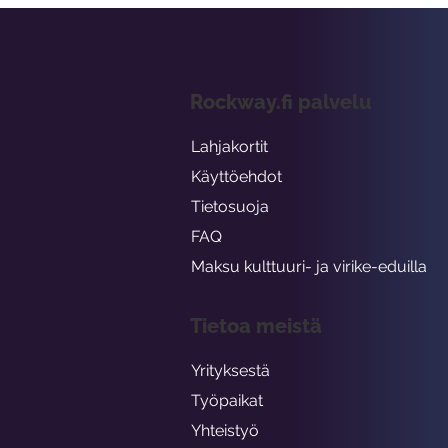
Rockway.fi palvelu
Lahjakortit
Käyttöehdot
Tietosuoja
FAQ
Maksu kulttuuri- ja virike-eduilla
Tietoa meistä
Yrityksestä
Työpaikat
Yhteistyö