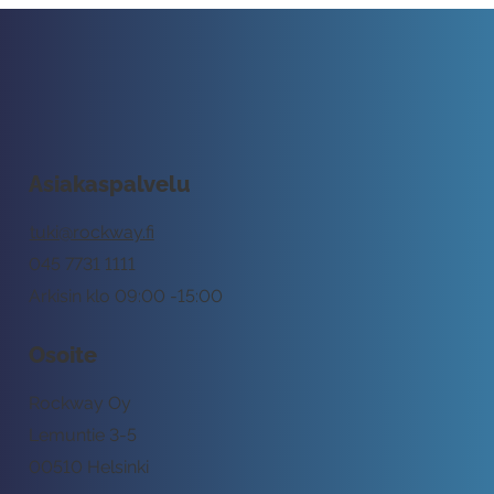
Asiakaspalvelu
tuki@rockway.fi
045 7731 1111
Arkisin klo 09:00 -15:00
Osoite
Rockway Oy
Lemuntie 3-5
00510 Helsinki