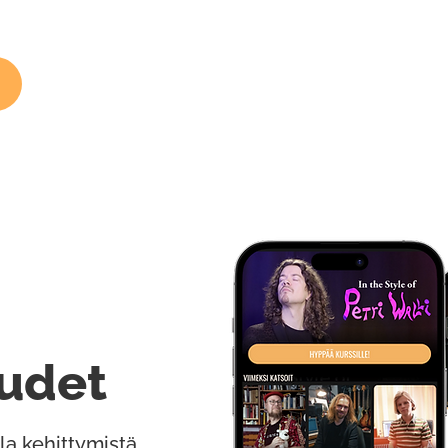
udet
la kehittymistä