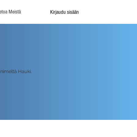
etoa Meistä
Kirjaudu sisään
 nimeltä Hauki.