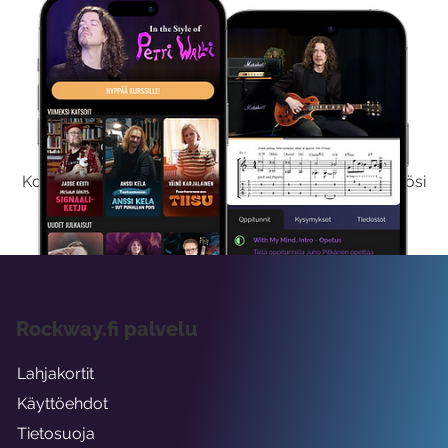
Kokeile Ilmaiseksi
Kokeilemalla ilmaiseksi saat koko sisältömme käyttöösi
viikon ajaksi.
Rockway.fi palvelu
Lahjakortit
Käyttöehdot
Tietosuoja