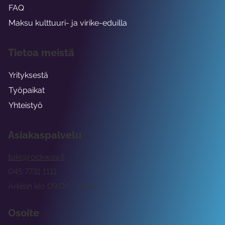
FAQ
Maksu kulttuuri- ja virike-eduilla
Tietoa meistä
Yrityksestä
Työpaikat
Yhteistyö
Asiakaspalvelu
tuki@rockway.fi
045 7731 1111
Arkisin klo 09:00 -15:00
Osoite