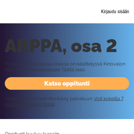
Kirjaudu sisään
ARPPA, osa 2
Haastattelun toisessa osassa on käsittelyssä Kinovalon
alla -levyn avauskappale Täällä taas.
Katso oppitunti
Vaatii kirjautumisen Rockway palveluun.
Voit kokeilla 7
päivää ilmaiseksi tästä!
Oppitunti kuuluu kurssiin