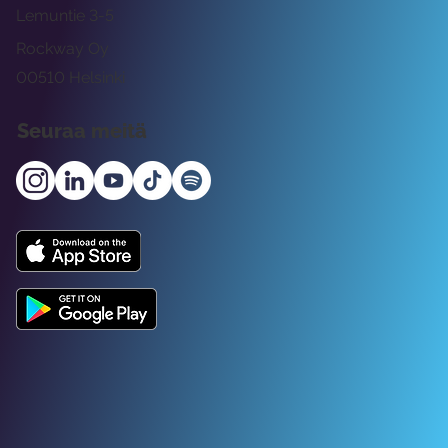
Lemuntie 3-5
Rockway Oy
00510 Helsinki
Seuraa meitä