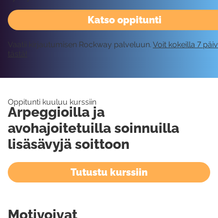
Katso oppitunti
Vaatii kirjautumisen Rockway palveluun.
Voit kokeilla 7 päi
tästä!
Oppitunti kuuluu kurssiin
Arpeggioilla ja
avohajoitetuilla soinnuilla
lisäsävyjä soittoon
Tutustu kurssiin
Motivoivat