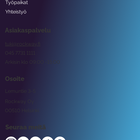
Työpaikat
Yhteistyö
Asiakaspalvelu
tuki@rockway.fi
045 7731 1111
Arkisin klo 09:00 -15:00
Osoite
Lemuntie 3-5
Rockway Oy
00510 Helsinki
Seuraa meitä