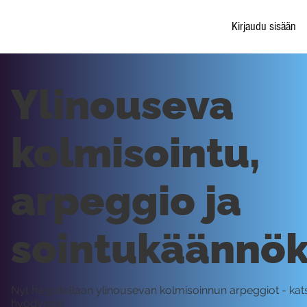
Kirjaudu sisään
Ylinouseva
kolmisointu,
arpeggio ja
sointukäännök
Nyt harjoitellaan ylinousevan kolmisoinnun arpeggiot - kats
hyödynnä!