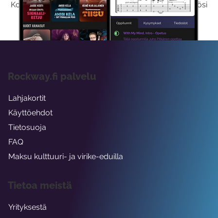
Kokeilemalla ilmaiseksi saat koko sisältömme käyttöösi
viikon ajaksi.
Rockway.fi palvelu
Lahjakortit
Käyttöehdot
Tietosuoja
FAQ
Maksu kulttuuri- ja virike-eduilla
Tietoa meistä
Yrityksestä