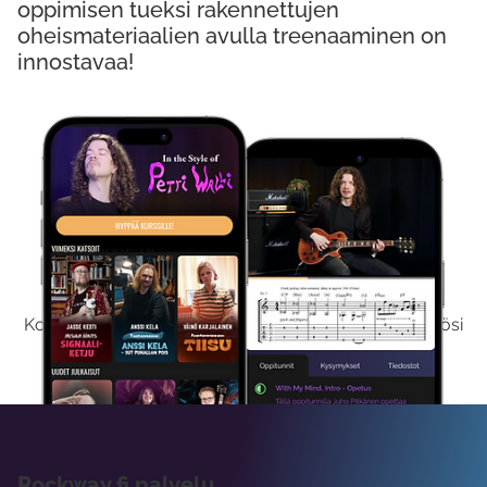
oppimisen tueksi rakennettujen
oheismateriaalien avulla treenaaminen on
innostavaa!
Kokeile Ilmaiseksi
Kokeilemalla ilmaiseksi saat koko sisältömme käyttöösi
viikon ajaksi.
Rockway.fi palvelu