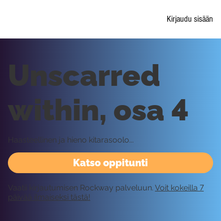
Kirjaudu sisään
Unscarred
within, osa 4
Haasteellinen ja hieno kitarasoolo...
Katso oppitunti
Vaatii kirjautumisen Rockway palveluun.
Voit kokeilla 7
päivää ilmaiseksi tästä!