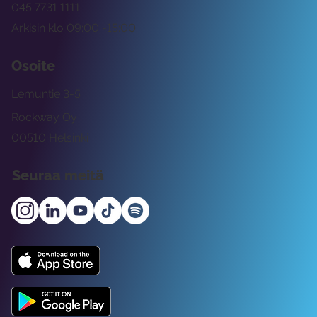
045 7731 1111
Arkisin klo 09:00 -15:00
Osoite
Lemuntie 3-5
Rockway Oy
00510 Helsinki
Seuraa meitä