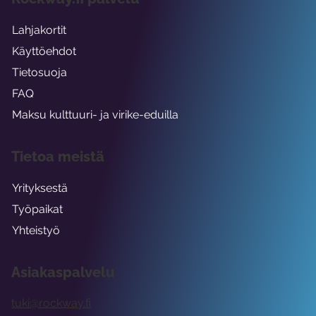
Lahjakortit
Käyttöehdot
Tietosuoja
FAQ
Maksu kulttuuri- ja virike-eduilla
Tietoa meistä
Yrityksestä
Työpaikat
Yhteistyö
Asiakaspalvelu
tuki@rockway.fi