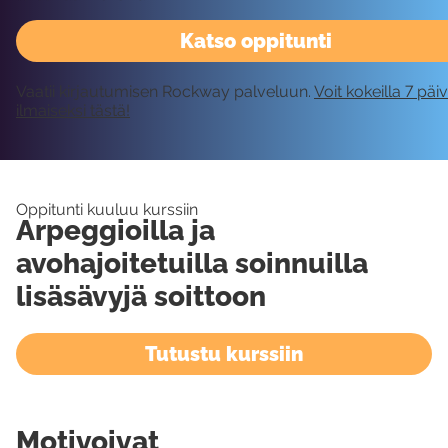
Katso oppitunti
Vaatii kirjautumisen Rockway palveluun.
Voit kokeilla 7 päi
ilmaiseksi tästä!
Oppitunti kuuluu kurssiin
Arpeggioilla ja
avohajoitetuilla soinnuilla
lisäsävyjä soittoon
Tutustu kurssiin
Motivoivat