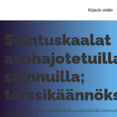
Kirjaudu sisään
Sointuskaalat
avohajotetuill
soinnuilla;
terssikäännök
Harjoitellaan C-duurin sointuasteet avohajotetuilla soinnuil
terssikäännöksinä.