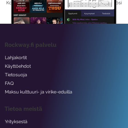
Kokeilemalla ilmaiseksi saat koko sisältömme käyttöösi
viikon ajaksi.
Rockway.fi palvelu
Lahjakortit
Käyttöehdot
Tietosuoja
FAQ
Maksu kulttuuri- ja virike-eduilla
Tietoa meistä
Yrityksestä