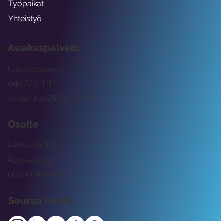
Työpaikat
Yhteistyö
Asiakaspalvelu
tuki@rockway.fi
045 7731 1111
Arkisin klo 09:00 -15:00
Osoite
Lemuntie 3-5
Rockway Oy
00510 Helsinki
Seuraa meitä