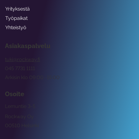
Yrityksestä
Työpaikat
Yhteistyö
Asiakaspalvelu
tuki@rockway.fi
045 7731 1111
Arkisin klo 09:00 -15:00
Osoite
Lemuntie 3-5
Rockway Oy
00510 Helsinki