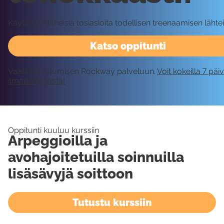
Käytännönläheisiä tosiasioita todellisen treenaamisen lähtei
Katso oppitunti
Vaatii kirjautumisen Rockway palveluun.
Voit kokeilla 7 päi
ilmaiseksi tästä!
Oppitunti kuuluu kurssiin
Arpeggioilla ja
avohajoitetuilla soinnuilla
lisäsävyjä soittoon
Tutustu kurssiin