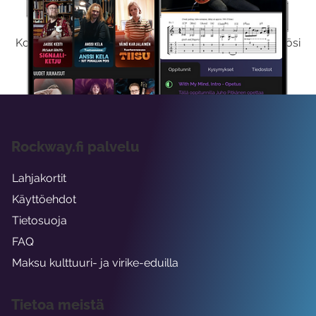
Kokeile Ilmaiseksi
Kokeilemalla ilmaiseksi saat koko sisältömme käyttöösi
viikon ajaksi.
Rockway.fi palvelu
Lahjakortit
Käyttöehdot
Tietosuoja
FAQ
Maksu kulttuuri- ja virike-eduilla
Tietoa meistä