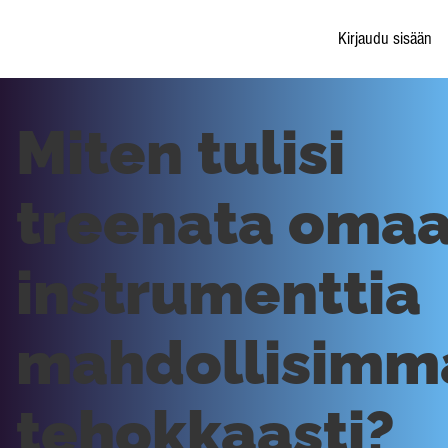
Kirjaudu sisään
Miten tulisi
treenata oma
instrumenttia
mahdollisimm
tehokkaasti?