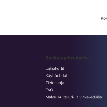
Kok
Rockway.fi palvelu
Lahjakortit
Käyttöehdot
Tietosuoja
FAQ
Maksu kulttuuri- ja virike-eduilla