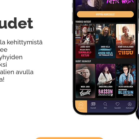
udet
la kehittymistä
kee
Lyhyiden
ksi
alien avulla
a!