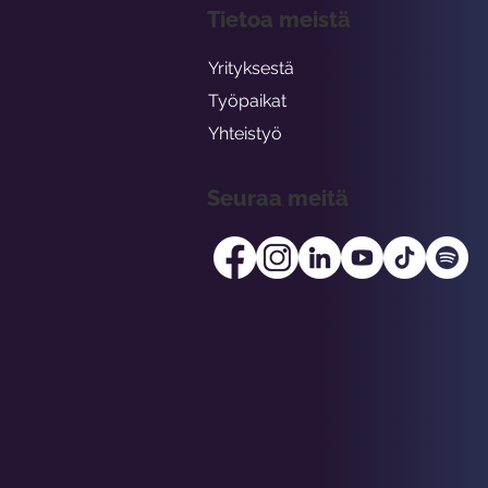
Tietoa meistä
Yrityksestä
Työpaikat
Yhteistyö
Seuraa meitä