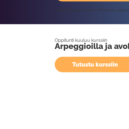
Vaatii kirjautumisen Rockway palv
Oppitunti kuuluu kurssiin
Arpeggioilla ja avo
Tutustu kurssiin