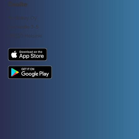
Osoite
Rockway Oy
Lemuntie 3-5
00510 Helsinki