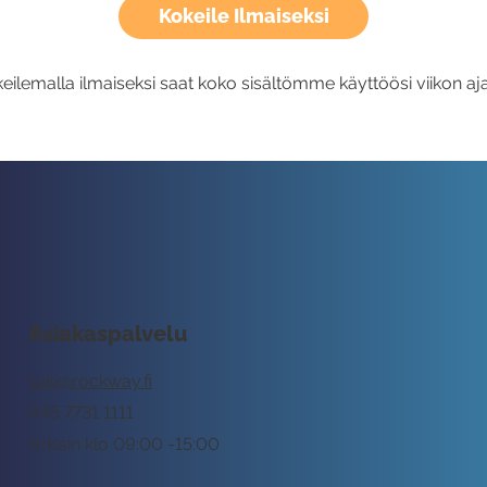
Kokeile Ilmaiseksi
eilemalla ilmaiseksi saat koko sisältömme käyttöösi viikon aja
Asiakaspalvelu
tuki@rockway.fi
045 7731 1111
Arkisin klo 09:00 -15:00