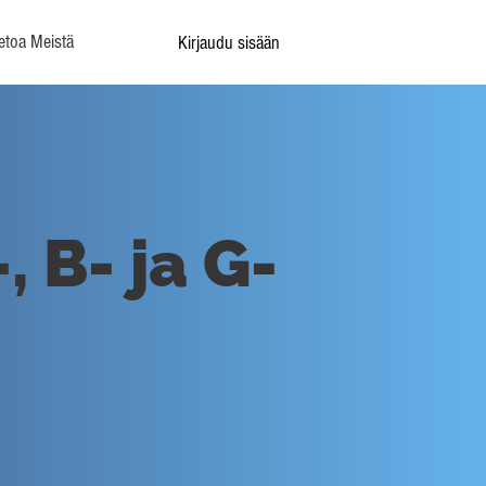
etoa Meistä
Kirjaudu sisään
 B- ja G-