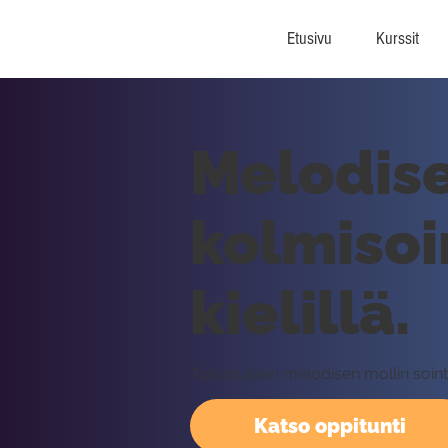
Etusivu
Kurssit
Melodise
kolmisoi
kielillä.
Tutustutaan melodisen mollin sointus
Katso oppitunti