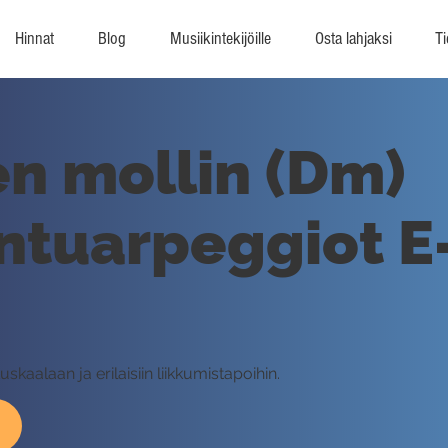
Hinnat
Blog
Musiikintekijöille
Osta lahjaksi
Ti
n mollin (Dm)
ntuarpeggiot E-,
kaalaan ja erilaisiin liikkumistapoihin.