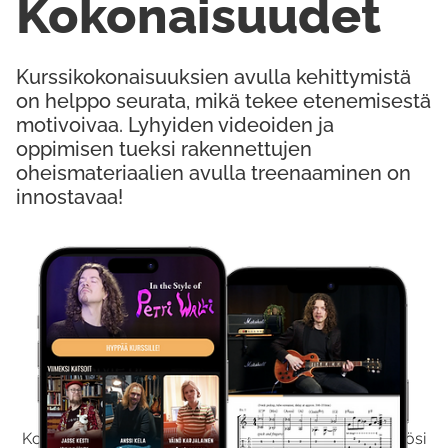
Kokonaisuudet
Kurssikokonaisuuksien avulla kehittymistä
on helppo seurata, mikä tekee etenemisestä
motivoivaa. Lyhyiden videoiden ja
oppimisen tueksi rakennettujen
oheismateriaalien avulla treenaaminen on
innostavaa!
Kokeile Ilmaiseksi
Kokeilemalla ilmaiseksi saat koko sisältömme käyttöösi