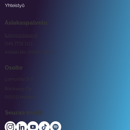
Yhteistyö
Asiakaspalvelu
tuki@rockway.fi
045 7731 1111
Arkisin klo 09:00 -15:00
Osoite
Lemuntie 3-5
Rockway Oy
00510 Helsinki
Seuraa meitä