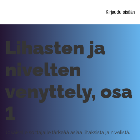
Kirjaudu sisään
Lihasten ja
nivelten
venyttely, osa
1
Jokaiselle soittajalle tärkeää asiaa lihaksista ja nivelistä.