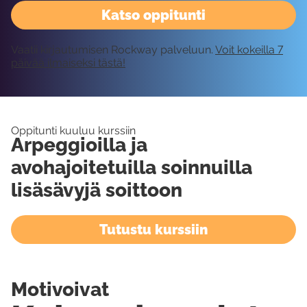
Katso oppitunti
Vaatii kirjautumisen Rockway palveluun.
Voit kokeilla 7
päivää ilmaiseksi tästä!
Oppitunti kuuluu kurssiin
Arpeggioilla ja
avohajoitetuilla soinnuilla
lisäsävyjä soittoon
Tutustu kurssiin
Motivoivat