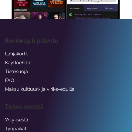
viikon ajaksi.
Rockway.fi palvelu
Lahjakortit
Käyttöehdot
Tietosuoja
FAQ
Maksu kulttuuri- ja virike-eduilla
Tietoa meistä
Yrityksestä
Työpaikat