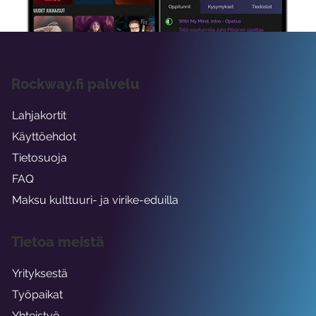
Rockway.fi palvelu
Lahjakortit
Käyttöehdot
Tietosuoja
FAQ
Maksu kulttuuri- ja virike-eduilla
Tietoa meistä
Yrityksestä
Työpaikat
Yhteistyö