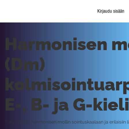
Kirjaudu sisään
Harmonisen mo
(Dm)
kolmisointuar
E-, B- ja G-kieli
Tutustutaan harmonisen mollin sointuskaalaan ja erilaisiin l