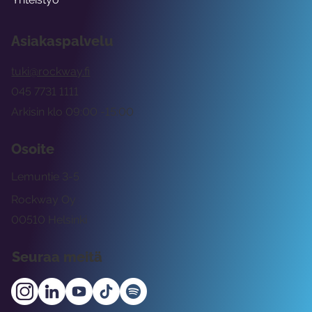
Asiakaspalvelu
tuki@rockway.fi
045 7731 1111
Arkisin klo 09:00 -15:00
Osoite
Lemuntie 3-5
Rockway Oy
00510 Helsinki
Seuraa meitä