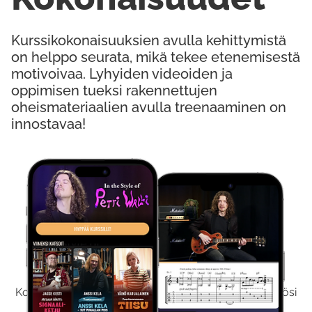
Kurssikokonaisuuksien avulla kehittymistä
on helppo seurata, mikä tekee etenemisestä
motivoivaa. Lyhyiden videoiden ja
oppimisen tueksi rakennettujen
oheismateriaalien avulla treenaaminen on
innostavaa!
Kokeile Ilmaiseksi
Kokeilemalla ilmaiseksi saat koko sisältömme käyttöösi
viikon ajaksi.