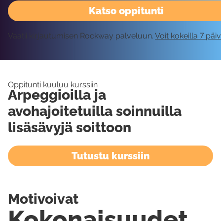
Katso oppitunti
Vaatii kirjautumisen Rockway palveluun.
Voit kokeilla 7 päi
Oppitunti kuuluu kurssiin
Arpeggioilla ja
avohajoitetuilla soinnuilla
lisäsävyjä soittoon
Tutustu kurssiin
Motivoivat
Kokonaisuudet