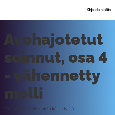
Kirjaudu sisään
Avohajotetut
soinnut, osa 4
- vähennetty
molli
Vähennetty eli dimisointu käsittelyssä.