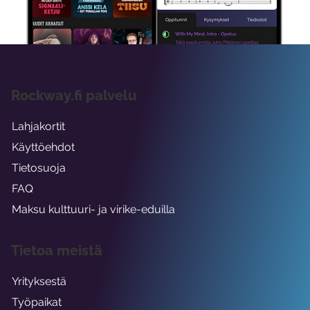
viikon ajaksi.
Rockway.fi palvelu
Lahjakortit
Käyttöehdot
Tietosuoja
FAQ
Maksu kulttuuri- ja virike-eduilla
Tietoa meistä
Yrityksestä
Työpaikat