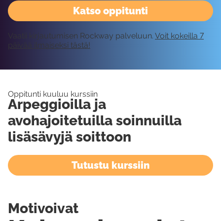
Katso oppitunti
Vaatii kirjautumisen Rockway palveluun.
Voit kokeilla 7
päivää ilmaiseksi tästä!
Oppitunti kuuluu kurssiin
Arpeggioilla ja
avohajoitetuilla soinnuilla
lisäsävyjä soittoon
Tutustu kurssiin
Motivoivat