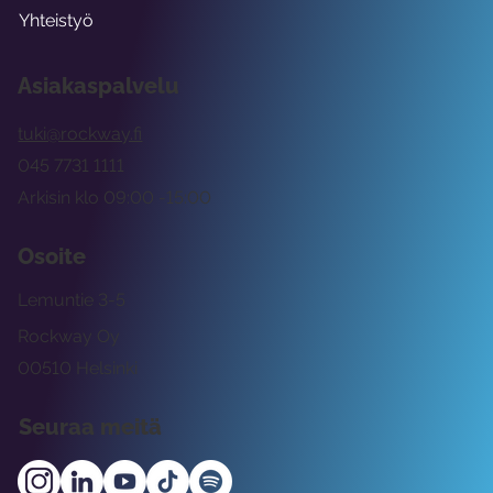
Yhteistyö
Asiakaspalvelu
tuki@rockway.fi
045 7731 1111
Arkisin klo 09:00 -15:00
Osoite
Lemuntie 3-5
Rockway Oy
00510 Helsinki
Seuraa meitä