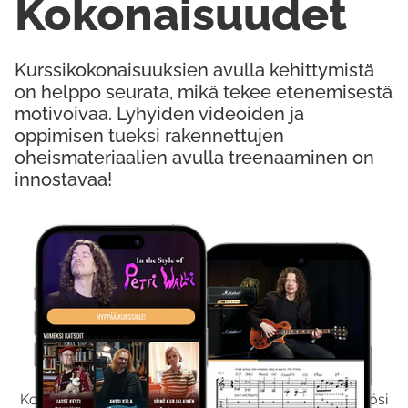
Kokonaisuudet
Kurssikokonaisuuksien avulla kehittymistä
on helppo seurata, mikä tekee etenemisestä
motivoivaa. Lyhyiden videoiden ja
oppimisen tueksi rakennettujen
oheismateriaalien avulla treenaaminen on
innostavaa!
Kokeile Ilmaiseksi
Kokeilemalla ilmaiseksi saat koko sisältömme käyttöösi