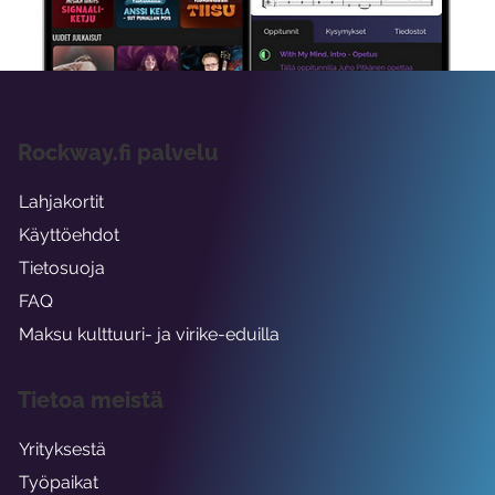
viikon ajaksi.
Rockway.fi palvelu
Lahjakortit
Käyttöehdot
Tietosuoja
FAQ
Maksu kulttuuri- ja virike-eduilla
Tietoa meistä
Yrityksestä
Työpaikat