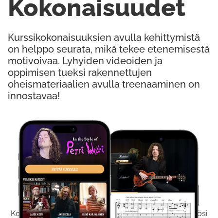
Kokonaisuudet
Kurssikokonaisuuksien avulla kehittymistä
on helppo seurata, mikä tekee etenemisestä
motivoivaa. Lyhyiden videoiden ja
oppimisen tueksi rakennettujen
oheismateriaalien avulla treenaaminen on
innostavaa!
Kokeile Ilmaiseksi
Kokeilemalla ilmaiseksi saat koko sisältömme käyttöösi