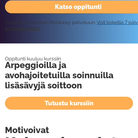
Katso oppitunti
Vaatii kirjautumisen Rockway palveluun.
Voit kokeilla 7 päi
ilmaiseksi tästä!
Oppitunti kuuluu kurssiin
Arpeggioilla ja
avohajoitetuilla soinnuilla
lisäsävyjä soittoon
Tutustu kurssiin
Motivoivat