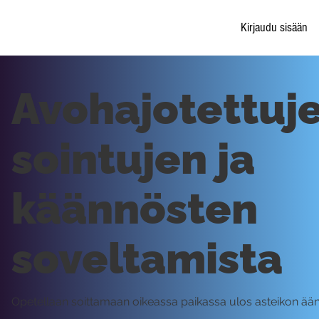
Kirjaudu sisään
Avohajotettuj
sointujen ja
käännösten
soveltamista
Opetellaan soittamaan oikeassa paikassa ulos asteikon ään