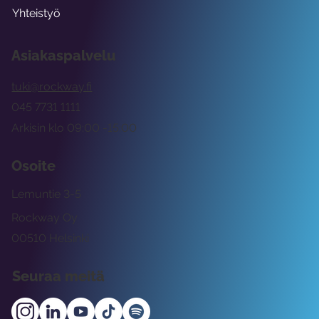
Yhteistyö
Asiakaspalvelu
tuki@rockway.fi
045 7731 1111
Arkisin klo 09:00 -15:00
Osoite
Lemuntie 3-5
Rockway Oy
00510 Helsinki
Seuraa meitä