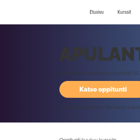
Etusivu
Kurssit
APULANT
Apulannan haastattelu kuvattiin 19.
Katso oppitunti
Vaatii kirjautumisen Rockway palv
Oppitunti kuuluu kurssiin