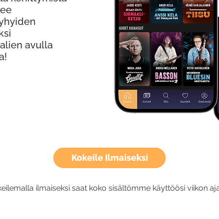
kee
Lyhyiden
ksi
alien avulla
a!
Kokeile Ilmaiseksi
eilemalla ilmaiseksi saat koko sisältömme käyttöösi viikon aja