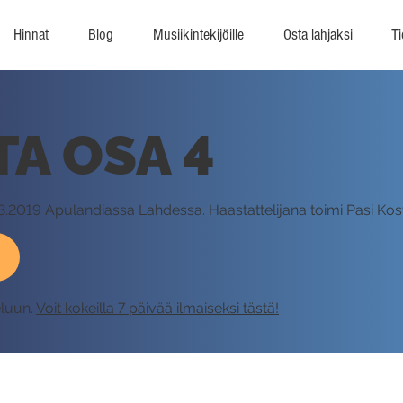
Hinnat
Blog
Musiikintekijöille
Osta lahjaksi
Ti
A OSA 4
3.2019 Apulandiassa Lahdessa. Haastattelijana toimi Pasi Kost
eluun.
Voit kokeilla 7 päivää ilmaiseksi tästä!