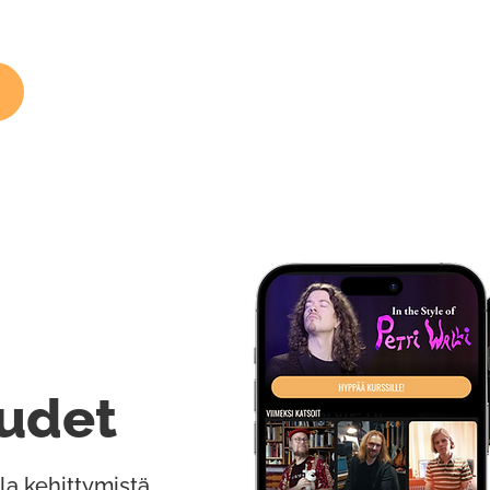
udet
la kehittymistä