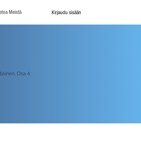
etoa Meistä
Kirjaudu sisään
iainen. Osa 4.