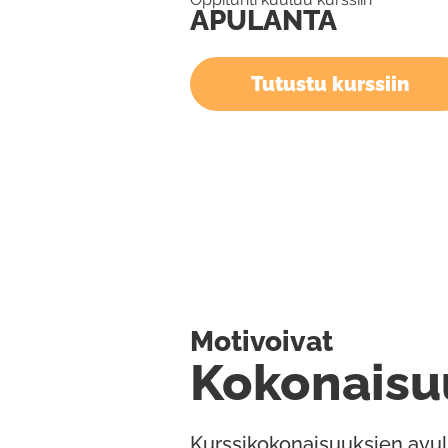
APULANTA
Tutustu kurssiin
Motivoivat
Kokonaisu
Kurssikokonaisuuksien avul