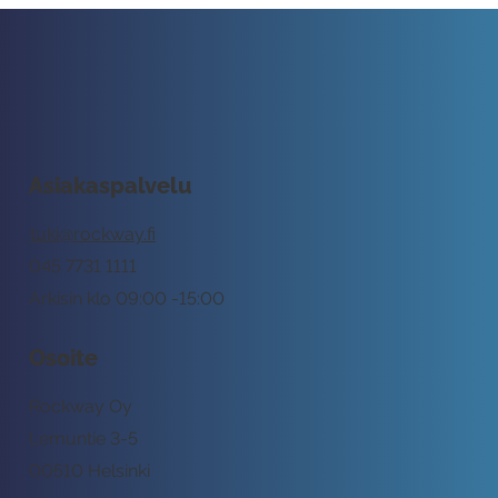
Asiakaspalvelu
tuki@rockway.fi
045 7731 1111
Arkisin klo 09:00 -15:00
Osoite
Rockway Oy
Lemuntie 3-5
00510 Helsinki