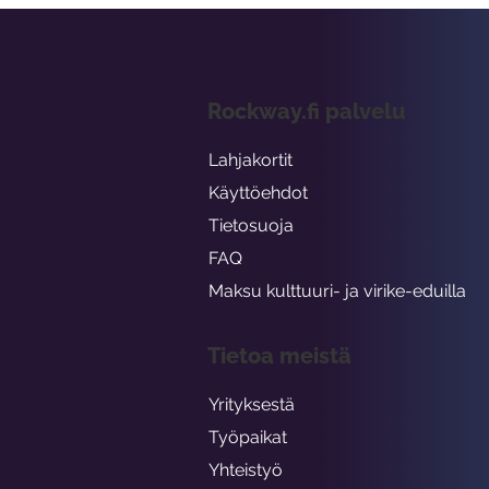
Rockway.fi palvelu
Lahjakortit
Käyttöehdot
Tietosuoja
FAQ
Maksu kulttuuri- ja virike-eduilla
Tietoa meistä
Yrityksestä
Työpaikat
Yhteistyö