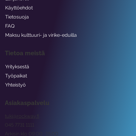
Käyttöehdot
Tietosuoja
FAQ
Maksu kulttuuri- ja virike-eduilla
Tietoa meistä
Yrityksestä
Työpaikat
Yhteistyö
Asiakaspalvelu
tuki@rockway.fi
045 7731 1111
Arkisin klo 09:00 -15:00