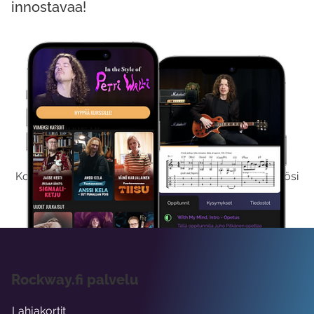
innostavaa!
Kokeile Ilmaiseksi
Kokeilemalla ilmaiseksi saat koko sisältömme käyttöösi
viikon ajaksi.
Rockway.fi palvelu
Lahjakortit