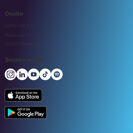
Osoite
Lemuntie 3-5
Rockway Oy
00510 Helsinki
Seuraa meitä