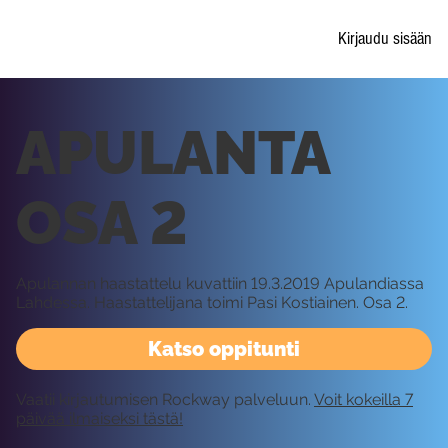
Kirjaudu sisään
APULANTA
OSA 2
Apulannan haastattelu kuvattiin 19.3.2019 Apulandiassa
Lahdessa. Haastattelijana toimi Pasi Kostiainen. Osa 2.
Katso oppitunti
Vaatii kirjautumisen Rockway palveluun.
Voit kokeilla 7
päivää ilmaiseksi tästä!