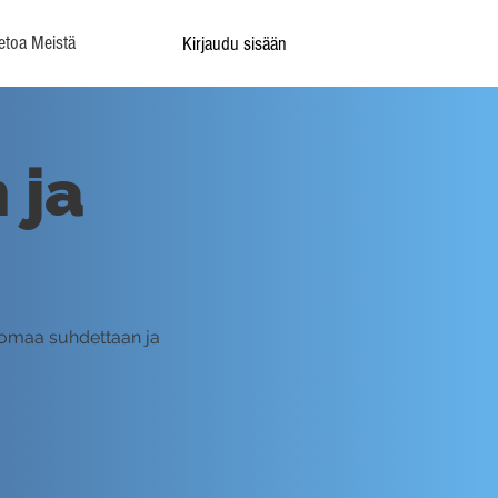
etoa Meistä
Kirjaudu sisään
 ja
i omaa suhdettaan ja