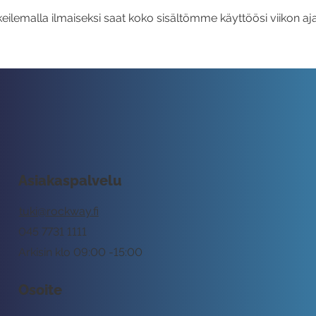
eilemalla ilmaiseksi saat koko sisältömme käyttöösi viikon aja
Asiakaspalvelu
tuki@rockway.fi
045 7731 1111
Arkisin klo 09:00 -15:00
Osoite