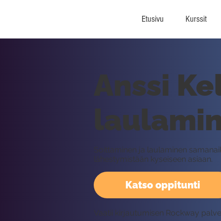
Etusivu
Kurssit
Anssi Ke
laulami
Soittaminen ja laulaminen samanaika
lähestymistään kyseiseen asiaan.
Katso oppitunti
Vaatii kirjautumisen Rockway palv