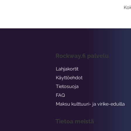
Kok
Rockway.fi palvelu
Lahjakortit
Käyttöehdot
Tietosuoja
FAQ
Maksu kulttuuri- ja virike-eduilla
Tietoa meistä