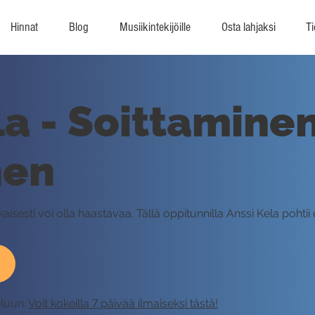
Hinnat
Blog
Musiikintekijöille
Osta lahjaksi
Ti
la - Soittaminen
nen
isesti voi olla haastavaa. Tällä oppitunnilla Anssi Kela pohti
eluun.
Voit kokeilla 7 päivää ilmaiseksi tästä!