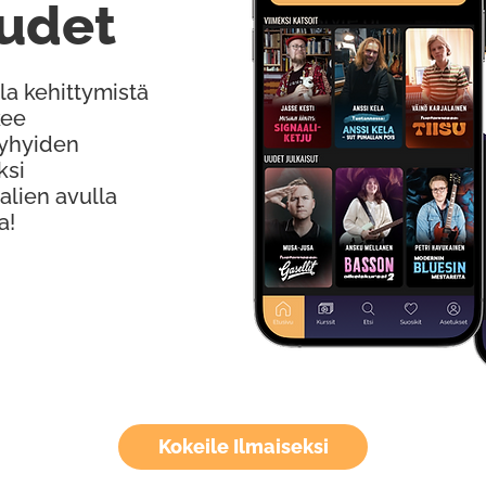
udet
la kehittymistä
kee
Lyhyiden
ksi
alien avulla
a!
Kokeile Ilmaiseksi