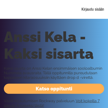
Kirjaudu sisään
Anssi Kela -
Kaksi sisarta
Kaksi sisarta on Anssi Kelan ensimmäisen sooloalbumin
Nummela avausraita. Tällä oppitunnilla pureudutaan
kappaleen kitaraosuuksiin käyttäen drop d -virettä.
Katso oppitunti
Vaatii kirjautumisen Rockway palveluun.
Voit kokeilla 7
päivää ilmaiseksi tästä!