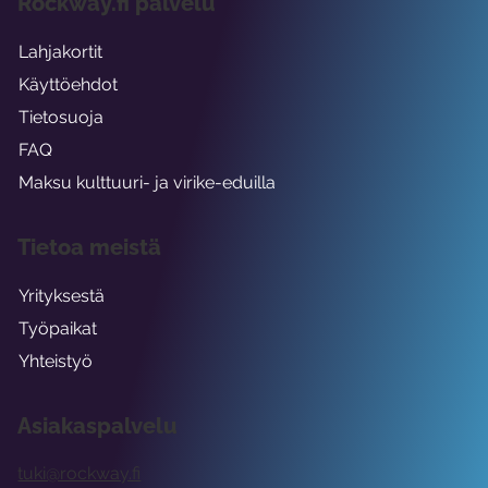
Rockway.fi palvelu
Lahjakortit
Käyttöehdot
Tietosuoja
FAQ
Maksu kulttuuri- ja virike-eduilla
Tietoa meistä
Yrityksestä
Työpaikat
Yhteistyö
Asiakaspalvelu
tuki@rockway.fi