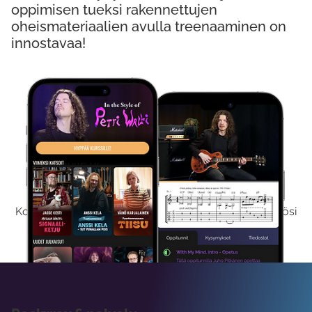
oppimisen tueksi rakennettujen
oheismateriaalien avulla treenaaminen on
innostavaa!
Kokeile Ilmaiseksi
Kokeilemalla ilmaiseksi saat koko sisältömme käyttöösi
viikon ajaksi.