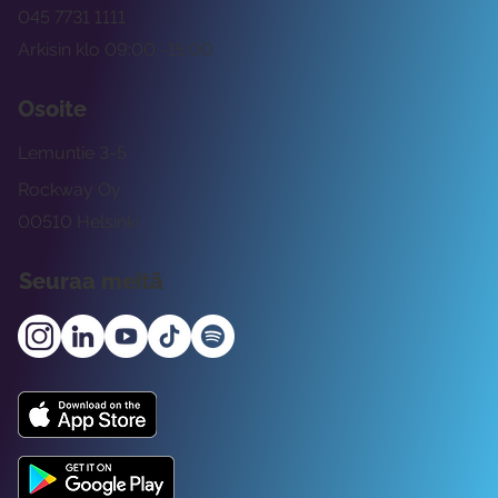
045 7731 1111
Arkisin klo 09:00 -15:00
Osoite
Lemuntie 3-5
Rockway Oy
00510 Helsinki
Seuraa meitä