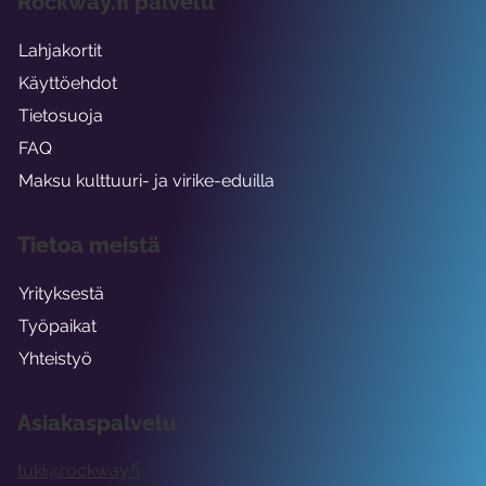
Rockway.fi palvelu
Lahjakortit
Käyttöehdot
Tietosuoja
FAQ
Maksu kulttuuri- ja virike-eduilla
Tietoa meistä
Yrityksestä
Työpaikat
Yhteistyö
Asiakaspalvelu
tuki@rockway.fi