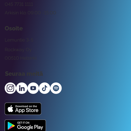
045 7731 1111
Arkisin klo 09:00 -15:00
Osoite
Lemuntie 3-5
Rockway Oy
00510 Helsinki
Seuraa meitä