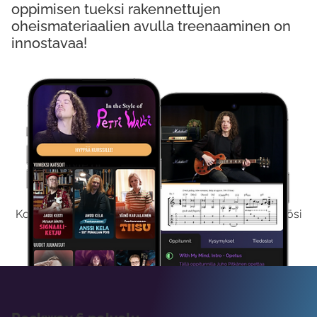
oppimisen tueksi rakennettujen
oheismateriaalien avulla treenaaminen on
innostavaa!
Kokeile Ilmaiseksi
Kokeilemalla ilmaiseksi saat koko sisältömme käyttöösi
viikon ajaksi.