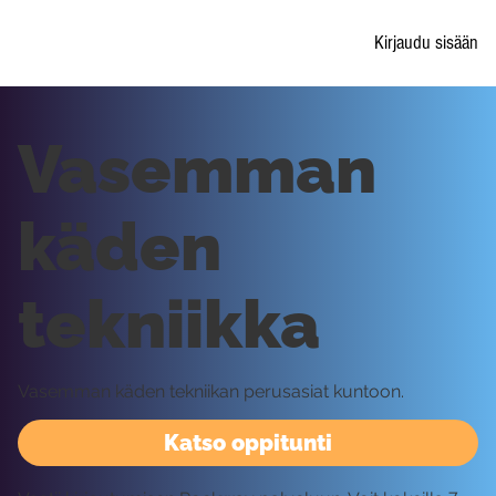
Kirjaudu sisään
Vasemman
käden
tekniikka
Vasemman käden tekniikan perusasiat kuntoon.
Katso oppitunti