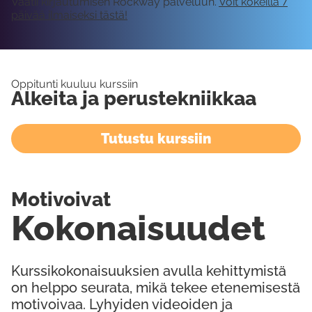
Vaatii kirjautumisen Rockway palveluun.
Voit kokeilla 7
päivää ilmaiseksi tästä!
Oppitunti kuuluu kurssiin
Alkeita ja perustekniikkaa
Tutustu kurssiin
Motivoivat
Kokonaisuudet
Kurssikokonaisuuksien avulla kehittymistä
on helppo seurata, mikä tekee etenemisestä
motivoivaa. Lyhyiden videoiden ja