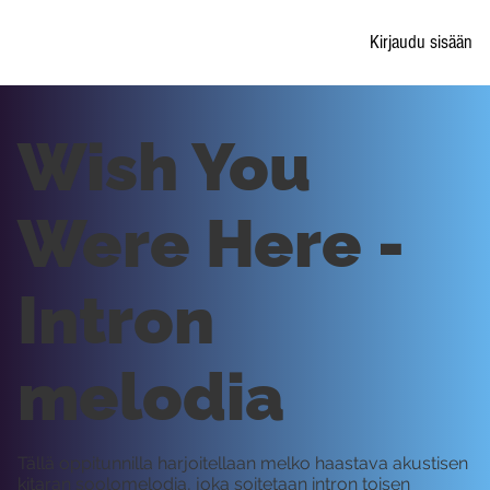
Kirjaudu sisään
Wish You
Were Here -
Intron
melodia
Tällä oppitunnilla harjoitellaan melko haastava akustisen
kitaran soolomelodia, joka soitetaan intron toisen