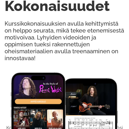
Kokonaisuudet
Kurssikokonaisuuksien avulla kehittymistä
on helppo seurata, mikä tekee etenemisestä
motivoivaa. Lyhyiden videoiden ja
oppimisen tueksi rakennettujen
oheismateriaalien avulla treenaaminen on
innostavaa!
Kokeile Ilmaiseksi
Kokeilemalla ilmaiseksi saat koko sisältömme käyttöösi