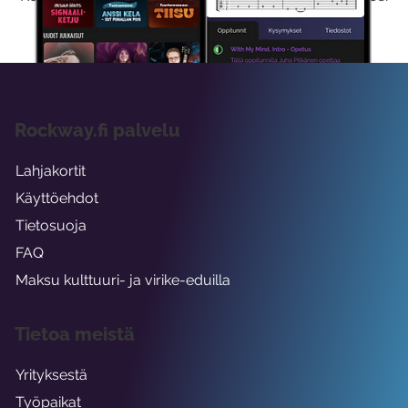
viikon ajaksi.
Rockway.fi palvelu
Lahjakortit
Käyttöehdot
Tietosuoja
FAQ
Maksu kulttuuri- ja virike-eduilla
Tietoa meistä
Yrityksestä
Työpaikat