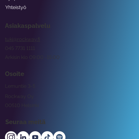
Yhteistyö
Asiakaspalvelu
tuki@rockway.fi
045 7731 1111
Arkisin klo 09:00 -15:00
Osoite
Lemuntie 3-5
Rockway Oy
00510 Helsinki
Seuraa meitä