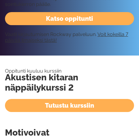
sointukierron päälle.
Katso oppitunti
Vaatii kirjautumisen Rockway palveluun.
Voit kokeilla 7
päivää ilmaiseksi tästä!
Oppitunti kuuluu kurssiin
Akustisen kitaran
näppäilykurssi 2
Tutustu kurssiin
Motivoivat