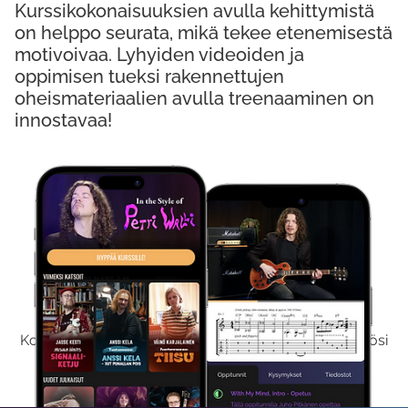
Kurssikokonaisuuksien avulla kehittymistä
on helppo seurata, mikä tekee etenemisestä
motivoivaa. Lyhyiden videoiden ja
oppimisen tueksi rakennettujen
oheismateriaalien avulla treenaaminen on
innostavaa!
Kokeile Ilmaiseksi
Kokeilemalla ilmaiseksi saat koko sisältömme käyttöösi
viikon ajaksi.