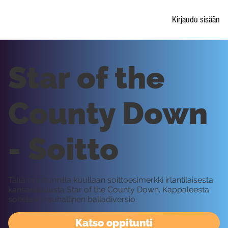
Kirjaudu sisään
Star of the
County Down
- Soitto
Tällä oppitunnilla kuullaan soittoesimerkki irlantilaisesta
kansanlaulusta Star of the County Down. Kappaleesta
soitetaan rauhallinen balladiversio.
Katso oppitunti