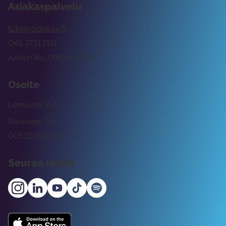
Asiakaspalvelu
tuki@rockway.fi
045 7731 1111
Arkisin klo 09:00 -15:00
Osoite
Lemuntie 3-5
Rockway Oy
00510 Helsinki
Seuraa meitä