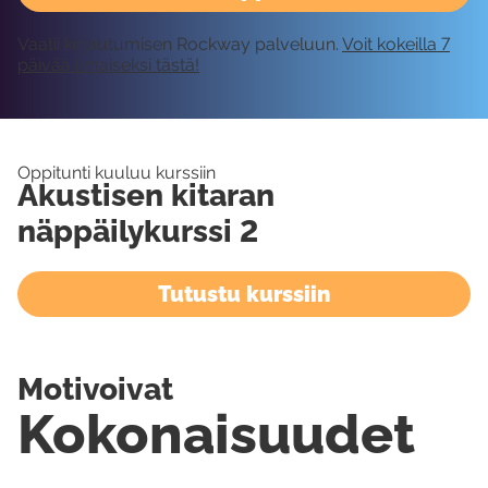
Vaatii kirjautumisen Rockway palveluun.
Voit kokeilla 7
päivää ilmaiseksi tästä!
Oppitunti kuuluu kurssiin
Akustisen kitaran
näppäilykurssi 2
Tutustu kurssiin
Motivoivat
Kokonaisuudet