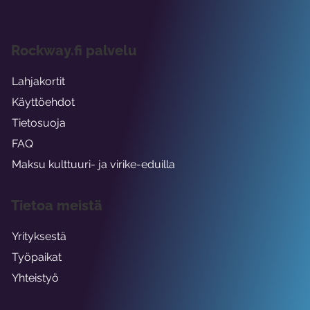
Rockway.fi palvelu
Lahjakortit
Käyttöehdot
Tietosuoja
FAQ
Maksu kulttuuri- ja virike-eduilla
Tietoa meistä
Yrityksestä
Työpaikat
Yhteistyö