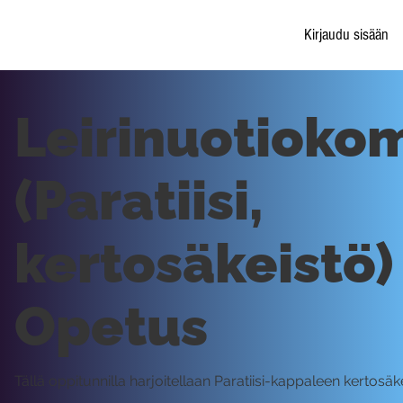
Kirjaudu sisään
Leirinuotioko
(Paratiisi,
kertosäkeistö) 
Opetus
Tällä oppitunnilla harjoitellaan Paratiisi-kappaleen kertosäk