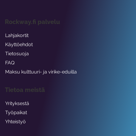
Rockway.fi palvelu
Lahjakortit
Käyttöehdot
Tietosuoja
FAQ
Maksu kulttuuri- ja virike-eduilla
Tietoa meistä
Yrityksestä
Työpaikat
Yhteistyö