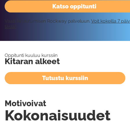
Katso oppitunti
Vaatii kirjautumisen Rockway palveluun.
Voit kokeilla 7 päi
tästä!
Oppitunti kuuluu kurssiin
Kitaran alkeet
Tutustu kurssiin
Motivoivat
Kokonaisuudet