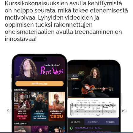
Kurssikokonaisuuksien avulla kehittymistä
on helppo seurata, mikä tekee etenemisestä
motivoivaa. Lyhyiden videoiden ja
oppimisen tueksi rakennettujen
oheismateriaalien avulla treenaaminen on
innostavaa!
Kokeile Ilmaiseksi
Kokeilemalla ilmaiseksi saat koko sisältömme käyttöösi
viikon ajaksi.