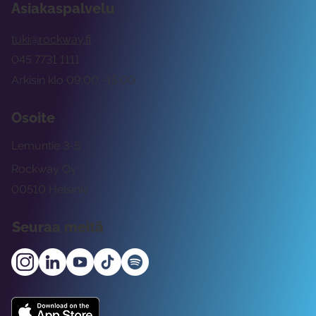
Asiakaspalvelu
tuki@rockway.fi
045 7731 1111
Arkisin klo 09:00 -15:00
Osoite
Lemuntie 3-5
Rockway Oy
00510 Helsinki
Seuraa meitä