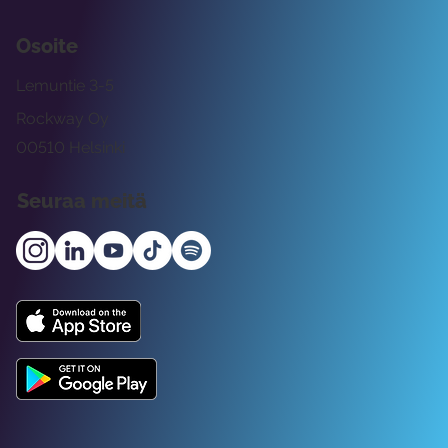
Osoite
Lemuntie 3-5
Rockway Oy
00510 Helsinki
Seuraa meitä