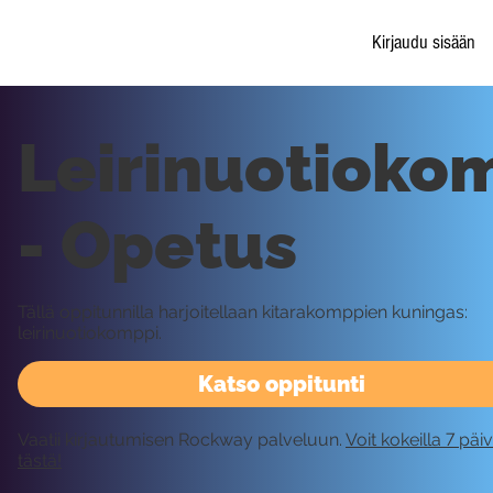
Kirjaudu sisään
Leirinuotioko
- Opetus
Tällä oppitunnilla harjoitellaan kitarakomppien kuningas:
leirinuotiokomppi.
Katso oppitunti
Vaatii kirjautumisen Rockway palveluun.
Voit kokeilla 7 päi
tästä!