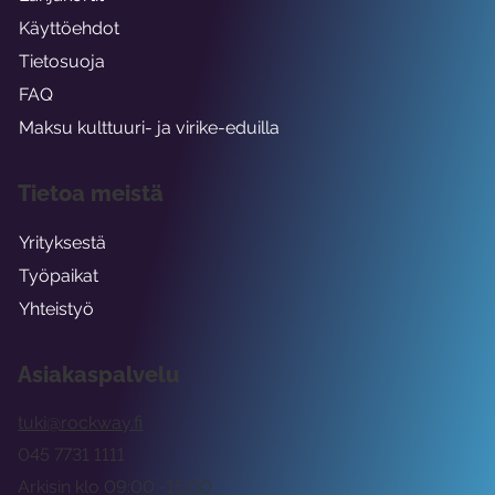
Käyttöehdot
Tietosuoja
FAQ
Maksu kulttuuri- ja virike-eduilla
Tietoa meistä
Yrityksestä
Työpaikat
Yhteistyö
Asiakaspalvelu
tuki@rockway.fi
045 7731 1111
Arkisin klo 09:00 -15:00