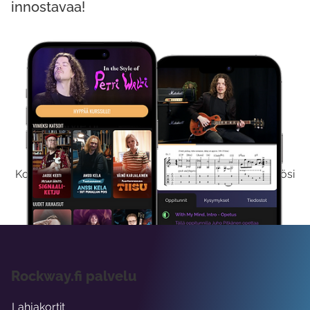
innostavaa!
Kokeile Ilmaiseksi
Kokeilemalla ilmaiseksi saat koko sisältömme käyttöösi
viikon ajaksi.
Rockway.fi palvelu
Lahjakortit