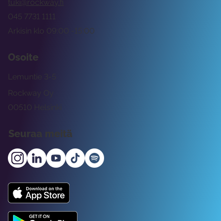
tuki@rockway.fi
045 7731 1111
Arkisin klo 09:00 -15:00
Osoite
Lemuntie 3-5
Rockway Oy
00510 Helsinki
Seuraa meitä