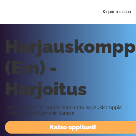
Kirjaudu sisään
Harjauskompp
(Em) -
Harjoitus
Tällä oppitunnilla harjoitellaan uutta harjauskomppia
yhdessä Tom Stillmanin kanssa.
Katso oppitunti