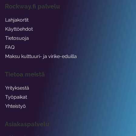
Rockway.fi palvelu
Lahjakortit
Käyttöehdot
Tietosuoja
FAQ
Maksu kulttuuri- ja virike-eduilla
Tietoa meistä
Yrityksestä
Työpaikat
Yhteistyö
Asiakaspalvelu