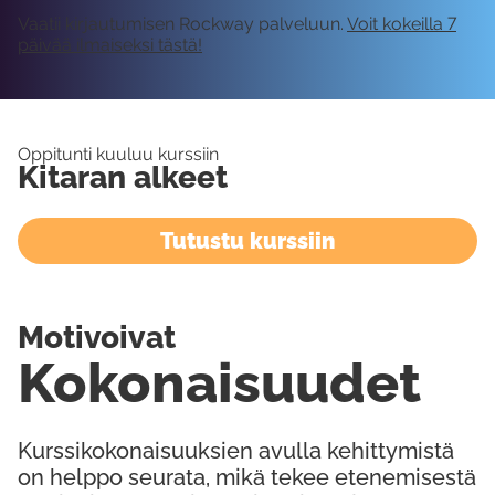
Vaatii kirjautumisen Rockway palveluun.
Voit kokeilla 7
päivää ilmaiseksi tästä!
Oppitunti kuuluu kurssiin
Kitaran alkeet
Tutustu kurssiin
Motivoivat
Kokonaisuudet
Kurssikokonaisuuksien avulla kehittymistä
on helppo seurata, mikä tekee etenemisestä