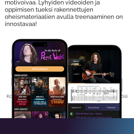
motivoivaa. Lyhyiden videoiden ja
oppimisen tueksi rakennettujen
oheismateriaalien avulla treenaaminen on
innostavaa!
Kokeile Ilmaiseksi
Kokeilemalla ilmaiseksi saat koko sisältömme käyttöösi
viikon ajaksi.