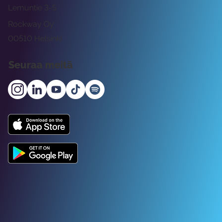
Lemuntie 3-5
Rockway Oy
00510 Helsinki
Seuraa meitä