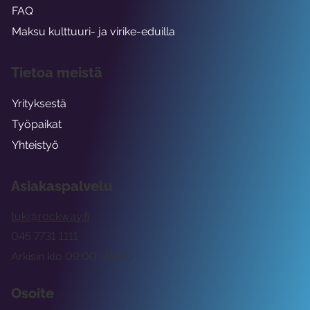
FAQ
Maksu kulttuuri- ja virike-eduilla
Tietoa meistä
Yrityksestä
Työpaikat
Yhteistyö
Asiakaspalvelu
tuki@rockway.fi
045 7731 1111
Arkisin klo 09:00 -15:00
Osoite