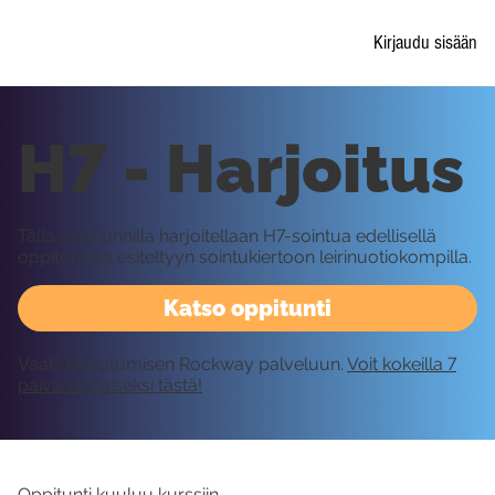
Kirjaudu sisään
H7 - Harjoitus
Tällä oppitunnilla harjoitellaan H7-sointua edellisellä
oppitunnilla esiteltyyn sointukiertoon leirinuotiokompilla.
Katso oppitunti
Vaatii kirjautumisen Rockway palveluun.
Voit kokeilla 7
päivää ilmaiseksi tästä!
Oppitunti kuuluu kurssiin