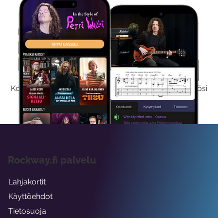
Kokeile Ilmaiseksi
Kokeilemalla ilmaiseksi saat koko sisältömme käyttöösi
viikon ajaksi.
Rockway.fi palvelu
Lahjakortit
Käyttöehdot
Tietosuoja