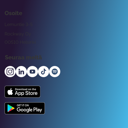
Osoite
Lemuntie 3-5
Rockway Oy
00510 Helsinki
Seuraa meitä