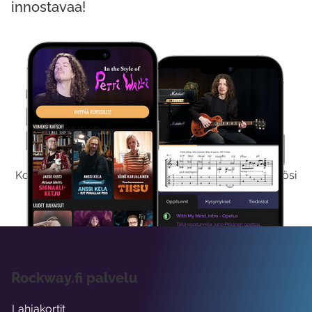
innostavaa!
Kokeile Ilmaiseksi
Kokeilemalla ilmaiseksi saat koko sisältömme käyttöösi
viikon ajaksi.
Rockway.fi palvelu
Lahjakortit