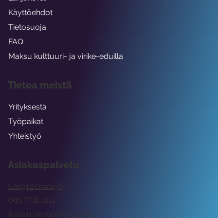
Käyttöehdot
Tietosuoja
FAQ
Maksu kulttuuri- ja virike-eduilla
Tietoa meistä
Yrityksestä
Työpaikat
Yhteistyö
Asiakaspalvelu
tuki@rockway.fi
045 7731 1111
Arkisin klo 09:00 -15:00