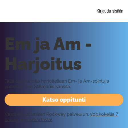
Kirjaudu sisään
Em ja Am -
Harjoitus
Tällä oppitunnilla harjoitellaan Em- ja Am-sointuja
yhdessä Tom Stillmanin kanssa.
Katso oppitunti
Vaatii kirjautumisen Rockway palveluun.
Voit kokeilla 7
päivää ilmaiseksi tästä!