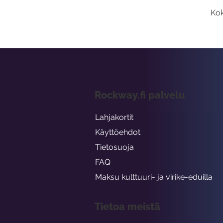
Kok
Rockway.fi palvelu
Lahjakortit
Käyttöehdot
Tietosuoja
FAQ
Maksu kulttuuri- ja virike-eduilla
Tietoa meistä