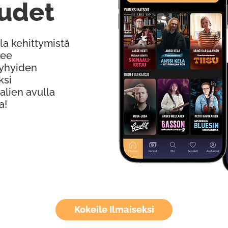
udet
la kehittymistä
kee
Lyhyiden
ksi
alien avulla
a!
Kokeile Ilmaiseksi