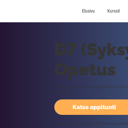
Etusivu
Kurssit
D7 (Syksy
Opetus
Tällä oppitunnilla harjoitellaan uu
sävel.
Katso oppitunti
Vaatii kirjautumisen Rockway palv