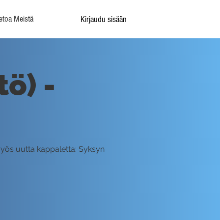
etoa Meistä
Kirjaudu sisään
tö) -
myös uutta kappaletta: Syksyn