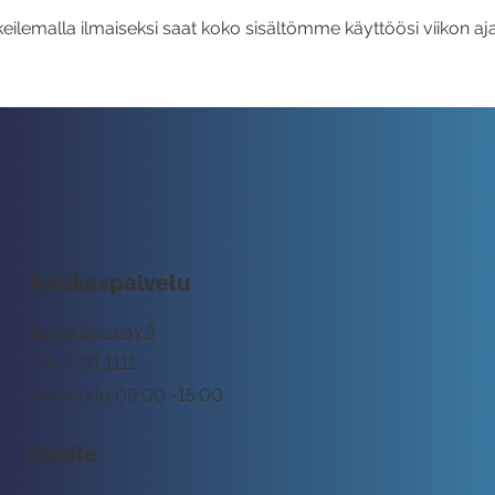
eilemalla ilmaiseksi saat koko sisältömme käyttöösi viikon aja
Asiakaspalvelu
tuki@rockway.fi
045 7731 1111
Arkisin klo 09:00 -15:00
Osoite