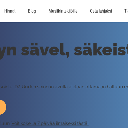
Hinnat
Blog
Musiikintekijöille
Osta lahjaksi
Ti
n sävel, säkeis
si sointu: D7. Uuden soinnun avulla aletaan ottamaan haltuun 
eluun.
Voit kokeilla 7 päivää ilmaiseksi tästä!