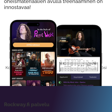
oheismateriaalien avulla treenaaminen on
innostavaa!
Kokeile Ilmaiseksi
Kokeilemalla ilmaiseksi saat koko sisältömme käyttöösi
viikon ajaksi.
Rockway.fi palvelu