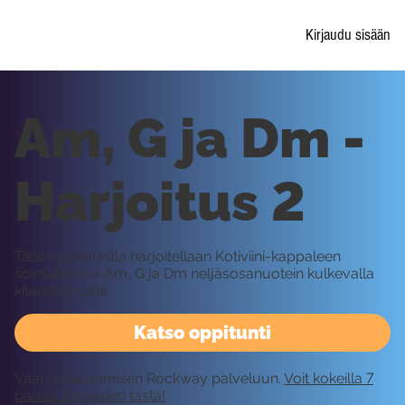
Kirjaudu sisään
Am, G ja Dm -
Harjoitus 2
Tällä oppitunnilla harjoitellaan Kotiviini-kappaleen
sointukiertoa Am, G ja Dm neljäsosanuotein kulkevalla
kitarakompilla.
Katso oppitunti
Vaatii kirjautumisen Rockway palveluun.
Voit kokeilla 7
päivää ilmaiseksi tästä!