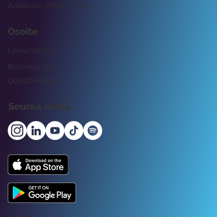
Arkisin klo 09:00 -15:00
Osoite
Lemuntie 3-5
Rockway Oy
00510 Helsinki
Seuraa meitä