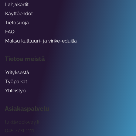
Lahjakortit
Käyttöehdot
Tietosuoja
FAQ
Maksu kulttuuri- ja virike-eduilla
Tietoa meistä
Yrityksestä
Työpaikat
Yhteistyö
Asiakaspalvelu
tuki@rockway.fi
045 7731 1111