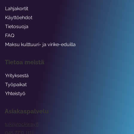
Lahjakortit
Käyttöehdot
Tietosuoja
FAQ
Maksu kulttuuri- ja virike-eduilla
Tietoa meistä
Yrityksestä
Työpaikat
Yhteistyö
Asiakaspalvelu
tuki@rockway.fi
045 7731 1111