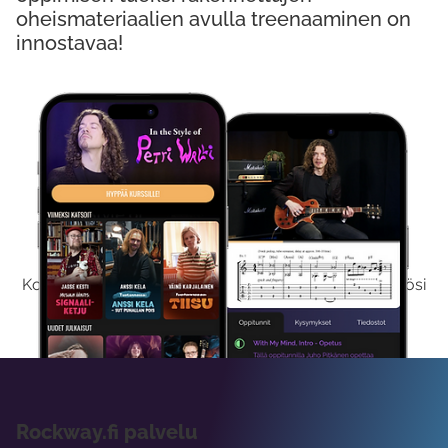
oheismateriaalien avulla treenaaminen on
innostavaa!
Kokeile Ilmaiseksi
Kokeilemalla ilmaiseksi saat koko sisältömme käyttöösi
viikon ajaksi.
Rockway.fi palvelu