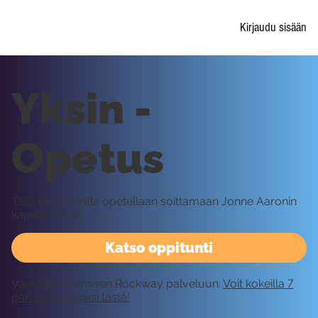
Kirjaudu sisään
Yksin -
Opetus
Tällä oppitunnilla opetellaan soittamaan Jonne Aaronin
kappale Yksin.
Katso oppitunti
Vaatii kirjautumisen Rockway palveluun.
Voit kokeilla 7
päivää ilmaiseksi tästä!