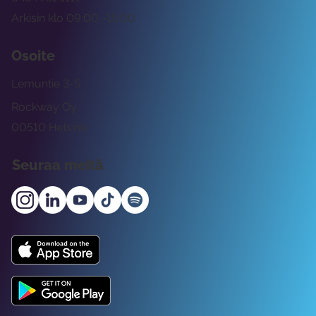
Arkisin klo 09:00 -15:00
Osoite
Lemuntie 3-5
Rockway Oy
00510 Helsinki
Seuraa meitä