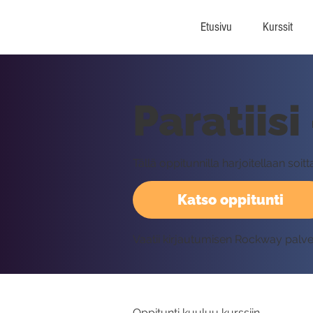
Etusivu
Kurssit
Paratiisi
Tällä oppitunnilla harjoitellaan soi
Katso oppitunti
Vaatii kirjautumisen Rockway palv
Oppitunti kuuluu kurssiin