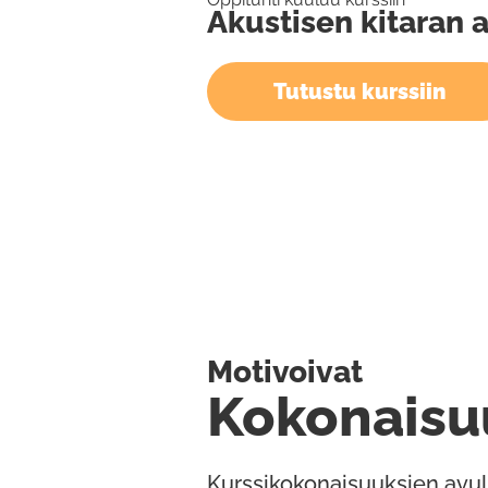
Akustisen kitaran a
Tutustu kurssiin
Motivoivat
Kokonaisu
Kurssikokonaisuuksien avul