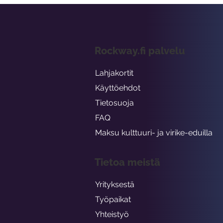
Rockway.fi palvelu
Lahjakortit
Käyttöehdot
Tietosuoja
FAQ
Maksu kulttuuri- ja virike-eduilla
Tietoa meistä
Yrityksestä
Työpaikat
Yhteistyö