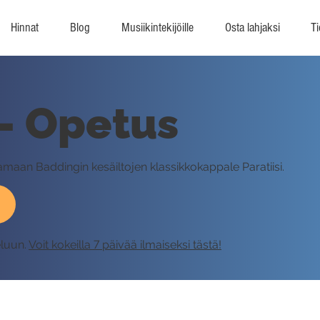
Hinnat
Blog
Musiikintekijöille
Osta lahjaksi
Ti
 - Opetus
ttamaan Baddingin kesäiltojen klassikkokappale Paratiisi.
eluun.
Voit kokeilla 7 päivää ilmaiseksi tästä!