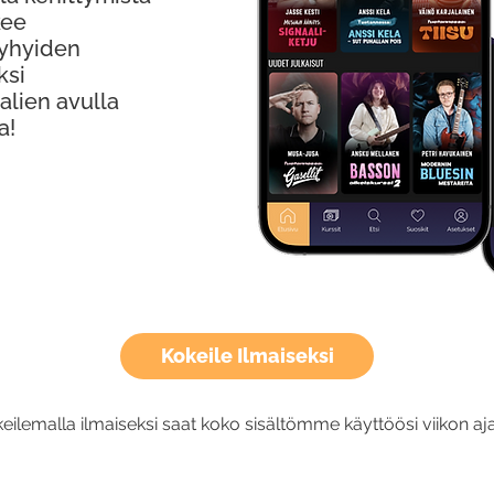
kee
Lyhyiden
ksi
alien avulla
a!
Kokeile Ilmaiseksi
eilemalla ilmaiseksi saat koko sisältömme käyttöösi viikon aja