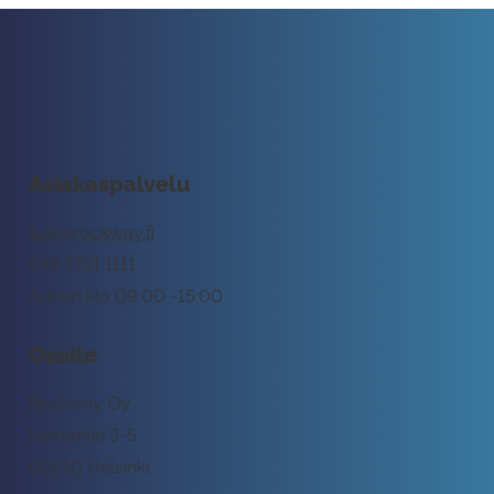
Asiakaspalvelu
tuki@rockway.fi
045 7731 1111
Arkisin klo 09:00 -15:00
Osoite
Rockway Oy
Lemuntie 3-5
00510 Helsinki