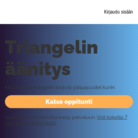
Kirjaudu sisään
Triangelin
äänitys
Miten saada triangelin terävät ylätaajuudet kuriin.
Katso oppitunti
Vaatii kirjautumisen Rockway palveluun.
Voit kokeilla 7
päivää ilmaiseksi tästä!