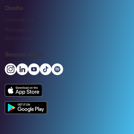
Osoite
Lemuntie 3-5
Rockway Oy
00510 Helsinki
Seuraa meitä