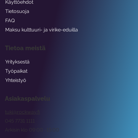
Käyttöehdot
Tietosuoja
FAQ
Maksu kulttuuri- ja virike-eduilla
Tietoa meistä
Yrityksestä
Työpaikat
Yhteistyö
Asiakaspalvelu
tuki@rockway.fi
045 7731 1111
Arkisin klo 09:00 -15:00