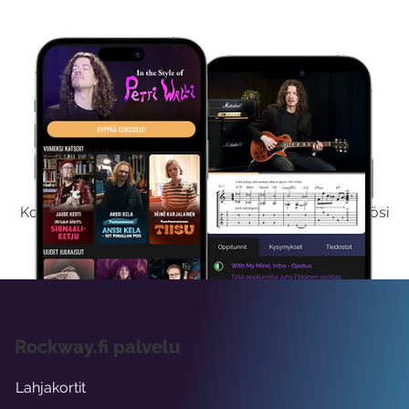
Kokeile Ilmaiseksi
Kokeilemalla ilmaiseksi saat koko sisältömme käyttöösi
viikon ajaksi.
Rockway.fi palvelu
Lahjakortit