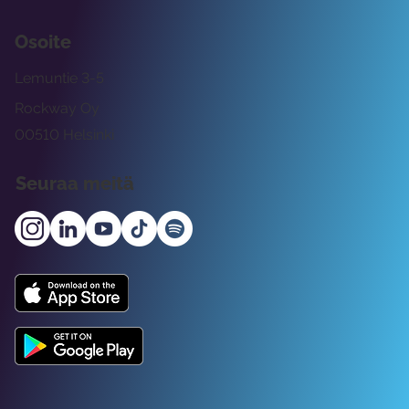
Osoite
Lemuntie 3-5
Rockway Oy
00510 Helsinki
Seuraa meitä