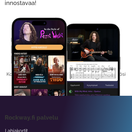
innostavaa!
Kokeile Ilmaiseksi
Kokeilemalla ilmaiseksi saat koko sisältömme käyttöösi
viikon ajaksi.
Rockway.fi palvelu
Lahjakortit