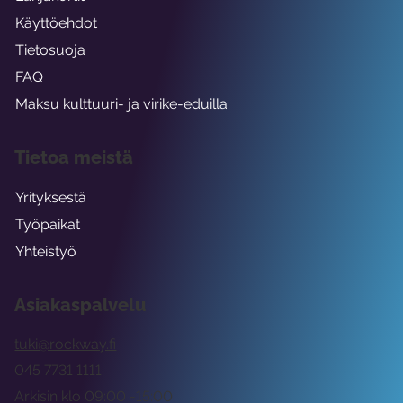
Käyttöehdot
Tietosuoja
FAQ
Maksu kulttuuri- ja virike-eduilla
Tietoa meistä
Yrityksestä
Työpaikat
Yhteistyö
Asiakaspalvelu
tuki@rockway.fi
045 7731 1111
Arkisin klo 09:00 -15:00