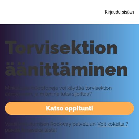
Kirjaudu sisään
Torvisektion
äänittäminen
Minkälaisia mikrofoneja voi käyttää torvisektion
äänitykseen, ja miten ne tulisi sijoittaa?
Katso oppitunti
Vaatii kirjautumisen Rockway palveluun.
Voit kokeilla 7
päivää ilmaiseksi tästä!