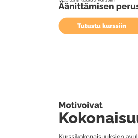
Äänittämisen peru
Tutustu kurssiin
Motivoivat
Kokonaisu
Kurssikokonaisuuksien avul