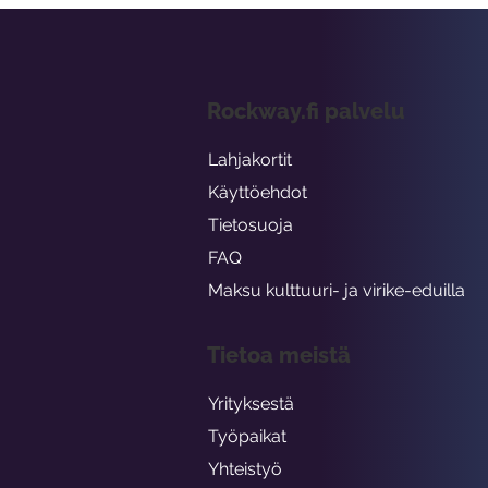
Rockway.fi palvelu
Lahjakortit
Käyttöehdot
Tietosuoja
FAQ
Maksu kulttuuri- ja virike-eduilla
Tietoa meistä
Yrityksestä
Työpaikat
Yhteistyö