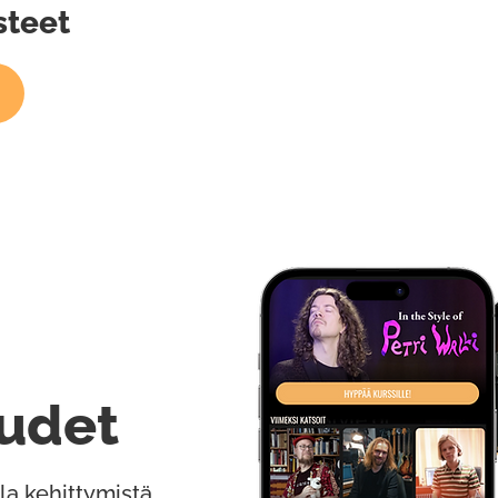
steet
udet
la kehittymistä