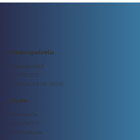
Asiakaspalvelu
tuki@rockway.fi
045 7731 1111
Arkisin klo 09:00 -15:00
Osoite
Rockway Oy
Lemuntie 3-5
00510 Helsinki