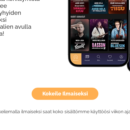
kee
Lyhyiden
ksi
alien avulla
a!
Kokeile Ilmaiseksi
eilemalla ilmaiseksi saat koko sisältömme käyttöösi viikon aja