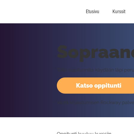
Etusivu
Kurssit
Sopraano
Tällä oppitunnilla käydään läpi per
Katso oppitunti
Vaatii kirjautumisen Rockway palv
Oppitunti kuuluu kurssiin