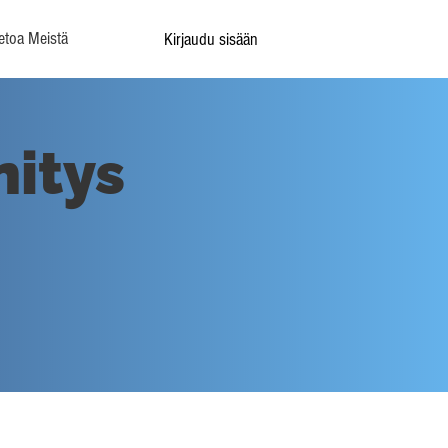
etoa Meistä
Kirjaudu sisään
itys