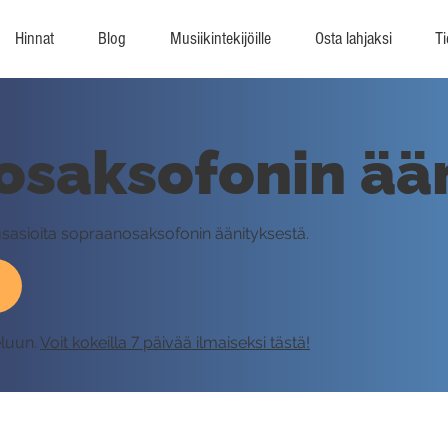
Hinnat
Blog
Musiikintekijöille
Osta lahjaksi
Ti
saksofonin ään
usasioita sopraanosaksofonin äänityksestä.
eluun.
Voit kokeilla 7 päivää ilmaiseksi tästä!