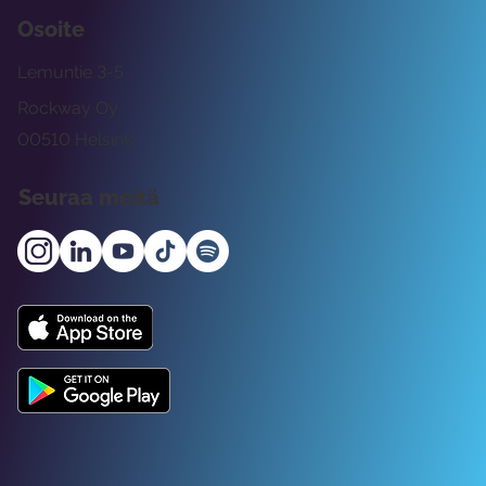
Osoite
Lemuntie 3-5
Rockway Oy
00510 Helsinki
Seuraa meitä