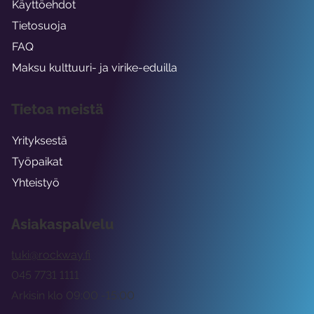
Käyttöehdot
Tietosuoja
FAQ
Maksu kulttuuri- ja virike-eduilla
Tietoa meistä
Yrityksestä
Työpaikat
Yhteistyö
Asiakaspalvelu
tuki@rockway.fi
045 7731 1111
Arkisin klo 09:00 -15:00