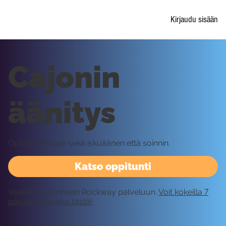
Kirjaudu sisään
Cajonin
äänitys
Opit taltioimaan sekä iskuäänen että soinnin.
Katso oppitunti
Vaatii kirjautumisen Rockway palveluun.
Voit kokeilla 7
päivää ilmaiseksi tästä!