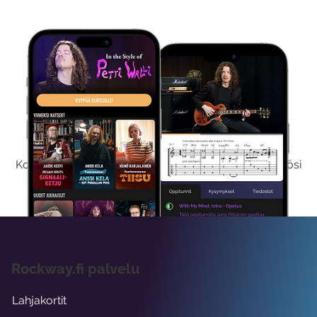
Kokeile Ilmaiseksi
Kokeilemalla ilmaiseksi saat koko sisältömme käyttöösi
viikon ajaksi.
Rockway.fi palvelu
Lahjakortit