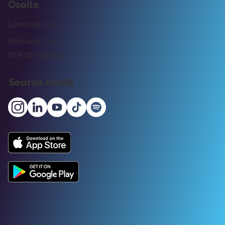
Osoite
Lemuntie 3-5
Rockway Oy
00510 Helsinki
Seuraa meitä