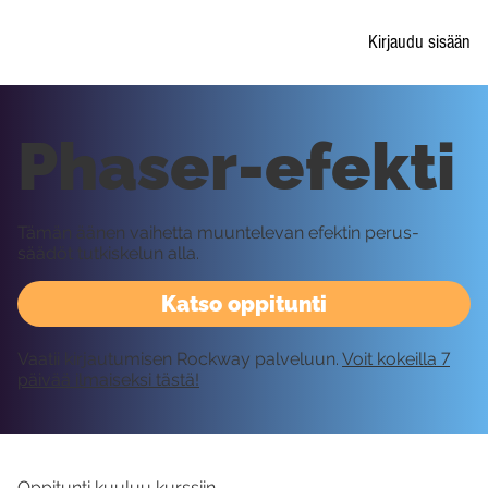
Kirjaudu sisään
Phaser-efekti
Tämän äänen vaihetta muuntelevan efektin perus-
säädöt tutkiskelun alla.
Katso oppitunti
Vaatii kirjautumisen Rockway palveluun.
Voit kokeilla 7
päivää ilmaiseksi tästä!
Oppitunti kuuluu kurssiin