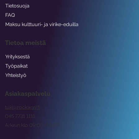
Tietosuoja
FAQ
Maksu kulttuuri- ja virike-eduilla
Tietoa meistä
Yrityksestä
Työpaikat
Yhteistyö
Asiakaspalvelu
tuki@rockway.fi
045 7731 1111
Arkisin klo 09:00 -15:00