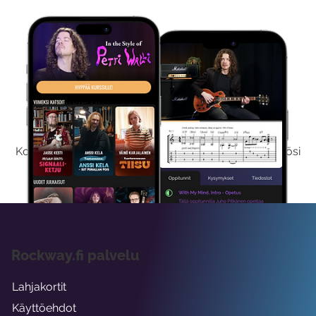
Kokeile Ilmaiseksi
Kokeilemalla ilmaiseksi saat koko sisältömme käyttöösi
viikon ajaksi.
Rockway.fi palvelu
Lahjakortit
Käyttöehdot