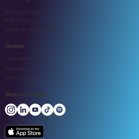
tuki@rockway.fi
045 7731 1111
Arkisin klo 09:00 -15:00
Osoite
Lemuntie 3-5
Rockway Oy
00510 Helsinki
Seuraa meitä