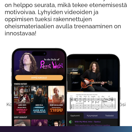
on helppo seurata, mikä tekee etenemisestä
motivoivaa. Lyhyiden videoiden ja
oppimisen tueksi rakennettujen
oheismateriaalien avulla treenaaminen on
innostavaa!
Kokeile Ilmaiseksi
Kokeilemalla ilmaiseksi saat koko sisältömme käyttöösi
viikon ajaksi.