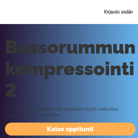
Kirjaudu sisään
Bassorummun
kompressointi
2
Kompressoria säätämällä voidaan myös vaikuttaa
bassorummun soundiin.
Katso oppitunti