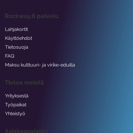
Rockway.fi palvelu
Lahjakortit
Käyttöehdot
Tietosuoja
FAQ
Maksu kulttuuri- ja virike-eduilla
Tietoa meistä
Yrityksestä
Työpaikat
Yhteistyö
Asiakaspalvelu