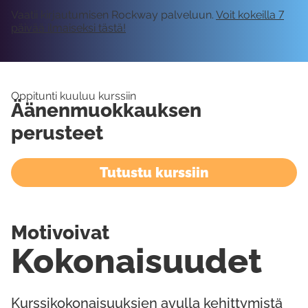
Vaatii kirjautumisen Rockway palveluun.
Voit kokeilla 7
päivää ilmaiseksi tästä!
Oppitunti kuuluu kurssiin
Äänenmuokkauksen
perusteet
Tutustu kurssiin
Motivoivat
Kokonaisuudet
Kurssikokonaisuuksien avulla kehittymistä