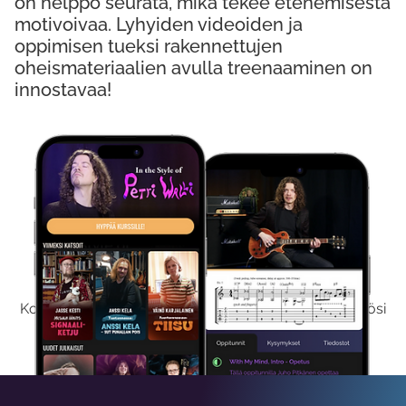
on helppo seurata, mikä tekee etenemisestä
motivoivaa. Lyhyiden videoiden ja
oppimisen tueksi rakennettujen
oheismateriaalien avulla treenaaminen on
innostavaa!
Kokeile Ilmaiseksi
Kokeilemalla ilmaiseksi saat koko sisältömme käyttöösi
viikon ajaksi.