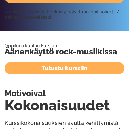
Vaatii kirjautumisen Rockway palveluun.
Voit kokeilla 7
päivää ilmaiseksi tästä!
Oppitunti kuuluu kurssiin
Äänenkäyttö rock-musiikissa
Tutustu kurssiin
Motivoivat
Kokonaisuudet
Kurssikokonaisuuksien avulla kehittymistä