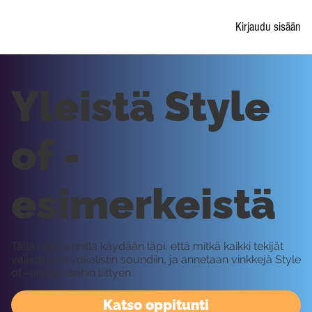
Kirjaudu sisään
Yleistä Style
of -
esimerkeistä
Tällä oppitunnilla käydään läpi, että mitkä kaikki tekijät
vaikuttavat vokalistin soundiin, ja annetaan vinkkejä Style
of -oppitunteihin liittyen.
Katso oppitunti