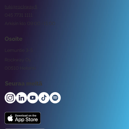
tuki@rockway.fi
045 7731 1111
Arkisin klo 09:00 -15:00
Osoite
Lemuntie 3-5
Rockway Oy
00510 Helsinki
Seuraa meitä