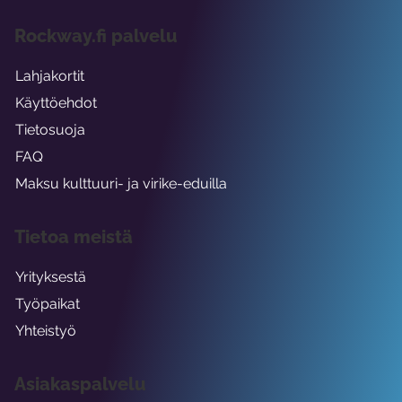
Rockway.fi palvelu
Lahjakortit
Käyttöehdot
Tietosuoja
FAQ
Maksu kulttuuri- ja virike-eduilla
Tietoa meistä
Yrityksestä
Työpaikat
Yhteistyö
Asiakaspalvelu