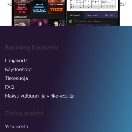
Kokeilemalla ilmaiseksi saat koko sisältömme käyttöösi
viikon ajaksi.
Rockway.fi palvelu
Lahjakortit
Käyttöehdot
Tietosuoja
FAQ
Maksu kulttuuri- ja virike-eduilla
Tietoa meistä
Yrityksestä