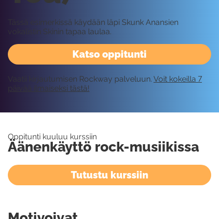
Tässä esimerkissä käydään läpi Skunk Anansien
vokalistin Skinin tapaa laulaa.
Katso oppitunti
Vaatii kirjautumisen Rockway palveluun.
Voit kokeilla 7
päivää ilmaiseksi tästä!
Oppitunti kuuluu kurssiin
Äänenkäyttö rock-musiikissa
Tutustu kurssiin
Motivoivat