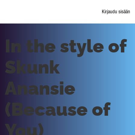
Kirjaudu sisään
In the style of
Skunk
Anansie
(Because of
You)