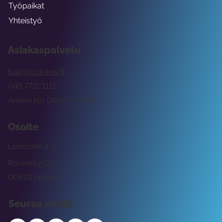
Työpaikat
Yhteistyö
Asiakaspalvelu
tuki@rockway.fi
045 7731 1111
Arkisin klo 09:00 -15:00
Osoite
Lemuntie 3-5
Rockway Oy
00510 Helsinki
Seuraa meitä