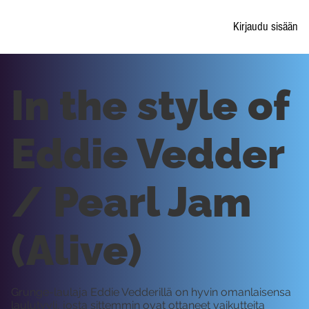
Kirjaudu sisään
In the style of
Eddie Vedder
/ Pearl Jam
(Alive)
Grunge-laulaja Eddie Vedderillä on hyvin omanlaisensa
laulutyyli, josta sittemmin ovat ottaneet vaikutteita