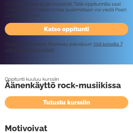
muutkin saman tyylin vokalistit. Tällä oppitunnilla saat
vinkkejä siihen, miten omaa laulamistaan voi viedä Pearl
Jamin suuntaan.
Katso oppitunti
Vaatii kirjautumisen Rockway palveluun.
Voit kokeilla 7
päivää ilmaiseksi tästä!
Oppitunti kuuluu kurssiin
Äänenkäyttö rock-musiikissa
Tutustu kurssiin
Motivoivat