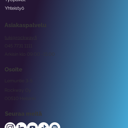
Yhteistyö
Asiakaspalvelu
tuki@rockway.fi
045 7731 1111
Arkisin klo 09:00 -15:00
Osoite
Lemuntie 3-5
Rockway Oy
00510 Helsinki
Seuraa meitä