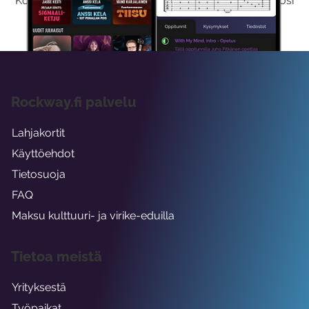
Kokeilemalla ilmaiseksi saat koko sisältömme käyttöösi
viikon ajaksi.
Rockway.fi palvelu
Lahjakortit
Käyttöehdot
Tietosuoja
FAQ
Maksu kulttuuri- ja virike-eduilla
Tietoa meistä
Yrityksestä
Työpaikat