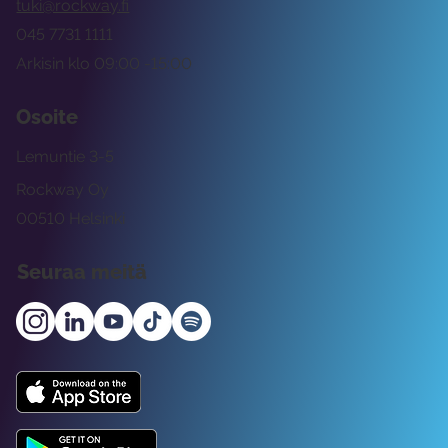
tuki@rockway.fi
045 7731 1111
Arkisin klo 09:00 -15:00
Osoite
Lemuntie 3-5
Rockway Oy
00510 Helsinki
Seuraa meitä