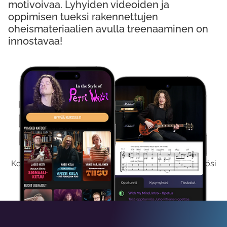
motivoivaa. Lyhyiden videoiden ja
oppimisen tueksi rakennettujen
oheismateriaalien avulla treenaaminen on
innostavaa!
Kokeile Ilmaiseksi
Kokeilemalla ilmaiseksi saat koko sisältömme käyttöösi
viikon ajaksi.