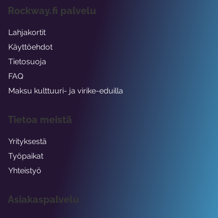
Rockway.fi palvelu
Lahjakortit
Käyttöehdot
Tietosuoja
FAQ
Maksu kulttuuri- ja virike-eduilla
Tietoa meistä
Yrityksestä
Työpaikat
Yhteistyö
Asiakaspalvelu