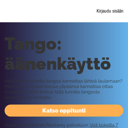
Kirjaudu sisään
Tango:
äänenkäyttö
Millaisella soundilla tangoa kannattaa lähteä laulamaan?
Mitä tangon laulamisessa ylipäänsä kannattaa ottaa
huomioon? Mari kertoo tällä tunnilla tangosta
äänenkäytön kannalta.
Katso oppitunti
Vaatii kirjautumisen Rockway palveluun.
Voit kokeilla 7