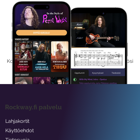
Kokeile Ilmaiseksi
Kokeilemalla ilmaiseksi saat koko sisältömme käyttöösi
viikon ajaksi.
Rockway.fi palvelu
Lahjakortit
Käyttöehdot
Tietosuoja