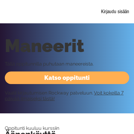
Kirjaudu sisään
Maneerit
Tällä oppitunnilla puhutaan maneereista.
Katso oppitunti
Vaatii kirjautumisen Rockway palveluun.
Voit kokeilla 7
päivää ilmaiseksi tästä!
Oppitunti kuuluu kurssiin