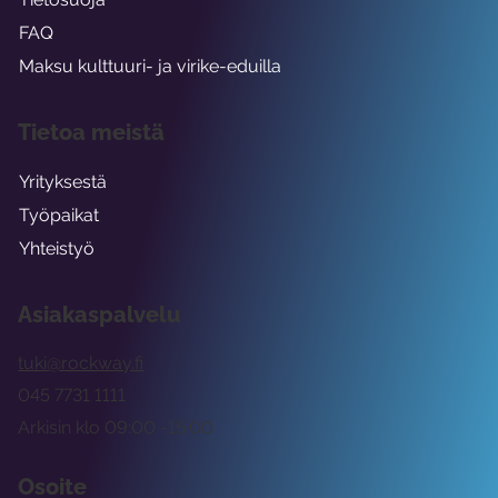
FAQ
Maksu kulttuuri- ja virike-eduilla
Tietoa meistä
Yrityksestä
Työpaikat
Yhteistyö
Asiakaspalvelu
tuki@rockway.fi
045 7731 1111
Arkisin klo 09:00 -15:00
Osoite