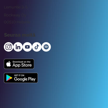
Lemuntie 3-5
Rockway Oy
00510 Helsinki
Seuraa meitä