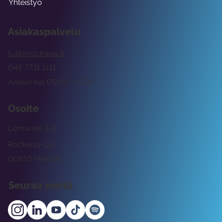
Yhteistyö
Asiakaspalvelu
tuki@rockway.fi
045 7731 1111
Arkisin klo 09:00 -15:00
Osoite
Lemuntie 3-5
Rockway Oy
00510 Helsinki
Seuraa meitä