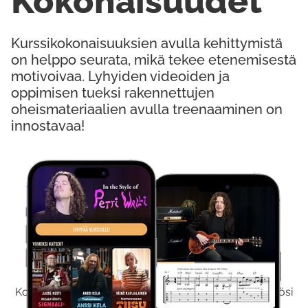
Kokonaisuudet
Kurssikokonaisuuksien avulla kehittymistä
on helppo seurata, mikä tekee etenemisestä
motivoivaa. Lyhyiden videoiden ja
oppimisen tueksi rakennettujen
oheismateriaalien avulla treenaaminen on
innostavaa!
Kokeile Ilmaiseksi
Kokeilemalla ilmaiseksi saat koko sisältömme käyttöösi
viikon ajaksi.