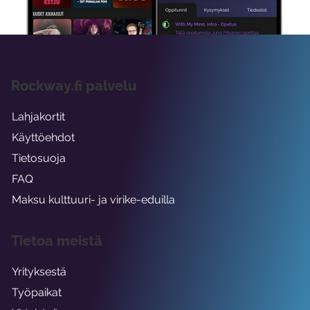
Rockway.fi palvelu
Lahjakortit
Käyttöehdot
Tietosuoja
FAQ
Maksu kulttuuri- ja virike-eduilla
Tietoa meistä
Yrityksestä
Työpaikat