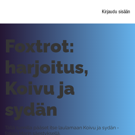
Kirjaudu sisään
Foxtrot:
harjoitus,
Koivu ja
sydän
Tällä tunnilla pääset itse laulamaan Koivu ja sydän -
foksia Marin säestyksellä.