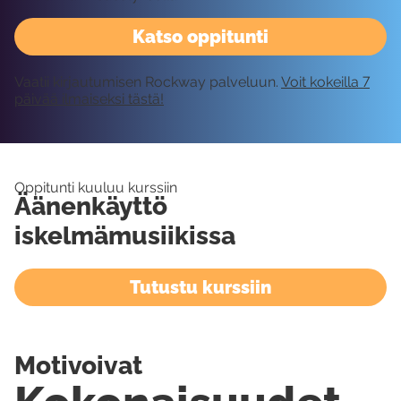
Katso oppitunti
Vaatii kirjautumisen Rockway palveluun.
Voit kokeilla 7
päivää ilmaiseksi tästä!
Oppitunti kuuluu kurssiin
Äänenkäyttö
iskelmämusiikissa
Tutustu kurssiin
Motivoivat