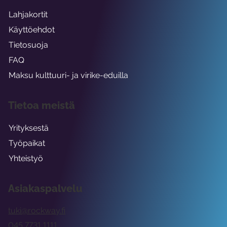
Lahjakortit
Käyttöehdot
Tietosuoja
FAQ
Maksu kulttuuri- ja virike-eduilla
Tietoa meistä
Yrityksestä
Työpaikat
Yhteistyö
Asiakaspalvelu
tuki@rockway.fi
045 7731 1111