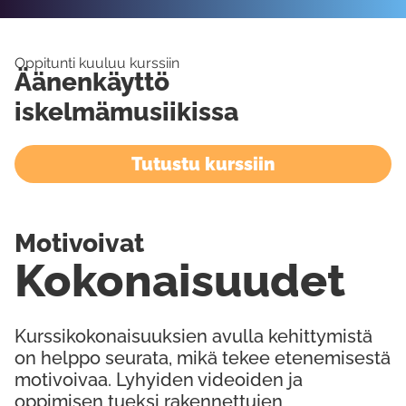
Oppitunti kuuluu kurssiin
Äänenkäyttö
iskelmämusiikissa
Tutustu kurssiin
Motivoivat
Kokonaisuudet
Kurssikokonaisuuksien avulla kehittymistä
on helppo seurata, mikä tekee etenemisestä
motivoivaa. Lyhyiden videoiden ja
oppimisen tueksi rakennettujen