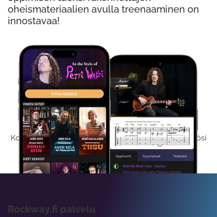
oheismateriaalien avulla treenaaminen on
innostavaa!
Kokeile Ilmaiseksi
Kokeilemalla ilmaiseksi saat koko sisältömme käyttöösi
viikon ajaksi.
Rockway.fi palvelu