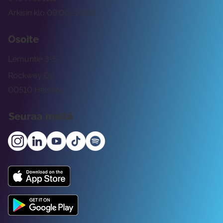
Arkisin klo 09:00 -15:00
Osoite
Lemuntie 3-5
Rockway Oy
00510 Helsinki
Seuraa meitä