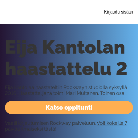
Kirjaudu sisään
Eija Kantolan
haastattelu 2
Eija Kantolaa haastateltiin Rockwayn studiolla syksyllä
2016. Haastattelijana toimi Mari Multanen. Toinen osa.
Katso oppitunti
Vaatii kirjautumisen Rockway palveluun.
Voit kokeilla 7
päivää ilmaiseksi tästä!