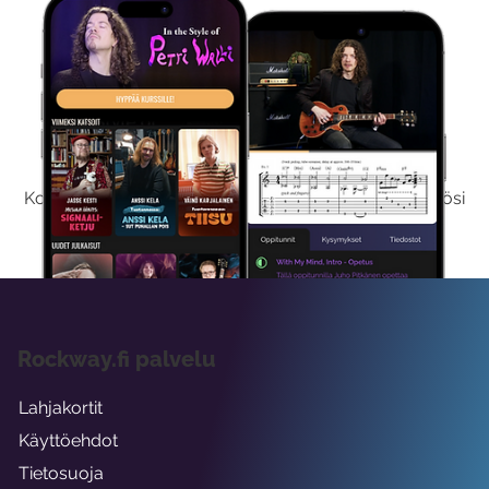
Kokeile Ilmaiseksi
Kokeilemalla ilmaiseksi saat koko sisältömme käyttöösi
viikon ajaksi.
Rockway.fi palvelu
Lahjakortit
Käyttöehdot
Tietosuoja