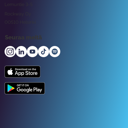
Lemuntie 3-5
Rockway Oy
00510 Helsinki
Seuraa meitä