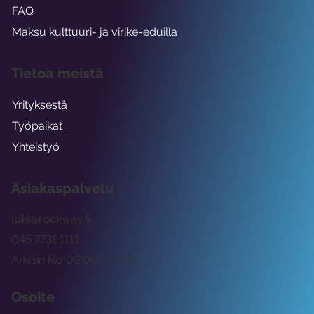
FAQ
Maksu kulttuuri- ja virike-eduilla
Tietoa meistä
Yrityksestä
Työpaikat
Yhteistyö
Asiakaspalvelu
tuki@rockway.fi
045 7731 1111
Arkisin klo 09:00 -15:00
Osoite