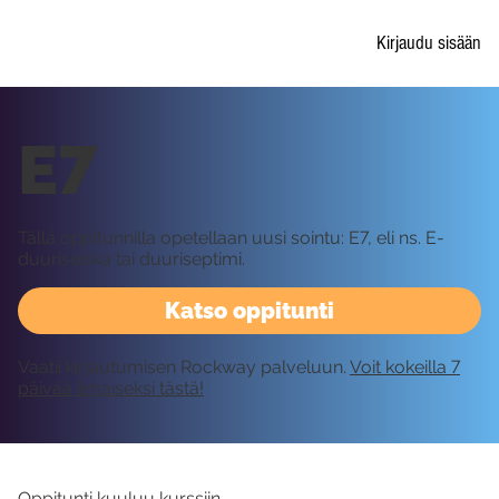
Kirjaudu sisään
E7
Tällä oppitunnilla opetellaan uusi sointu: E7, eli ns. E-
duuriseiska tai duuriseptimi.
Katso oppitunti
Vaatii kirjautumisen Rockway palveluun.
Voit kokeilla 7
päivää ilmaiseksi tästä!
Oppitunti kuuluu kurssiin