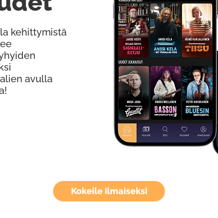
udet
la kehittymistä
kee
Lyhyiden
ksi
alien avulla
a!
Kokeile Ilmaiseksi