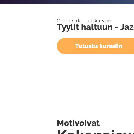
Oppitunti kuuluu kurssiin
Tyylit haltuun - Ja
Tutustu kurssiin
Motivoivat