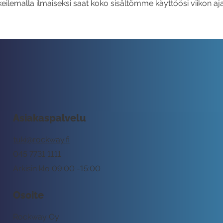
eilemalla ilmaiseksi saat koko sisältömme käyttöösi viikon aja
Asiakaspalvelu
tuki@rockway.fi
045 7731 1111
Arkisin klo 09:00 -15:00
Osoite
Rockway Oy