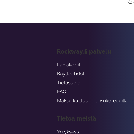
Kok
Rockway.fi palvelu
Lahjakortit
Käyttöehdot
Tietosuoja
FAQ
Maksu kulttuuri- ja virike-eduilla
Tietoa meistä
Yrityksestä