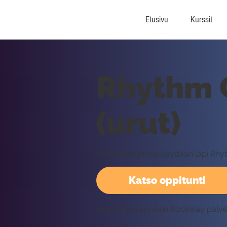
Etusivu
Kurssit
Rhythm C
(urut)
Tällä oppitunnilla käydään läpi Rhy
Katso oppitunti
Vaatii kirjautumisen Rockway palv