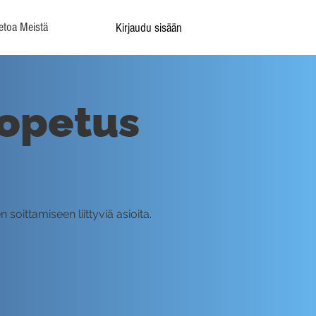
etoa Meistä
Kirjaudu sisään
 opetus
oittamiseen liittyviä asioita.