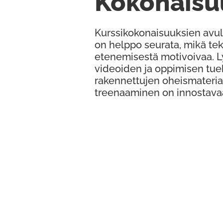
Kokonaisu
Kurssikokonaisuuksien avul
on helppo seurata, mikä te
etenemisestä motivoivaa. 
videoiden ja oppimisen tue
rakennettujen oheismateria
treenaaminen on innostava