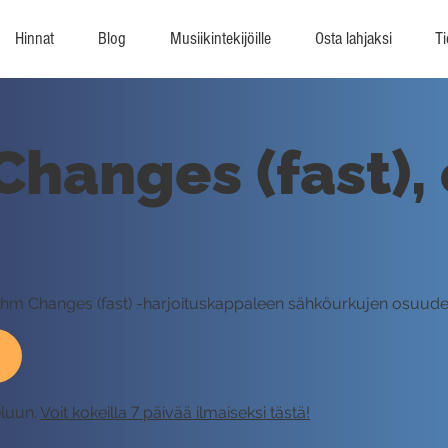
Hinnat
Blog
Musiikintekijöille
Osta lahjaksi
Ti
hanges (fast),
thm Changes (fast) -harjoituskappaleen sähköurkujen osuuden s
eluun.
Voit kokeilla 7 päivää ilmaiseksi tästä!