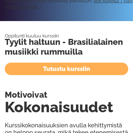
Vaatii kirjautumisen Rockway palveluun.
Voit kokeilla 7 päi
ilmaiseksi tästä!
Oppitunti kuuluu kurssiin
Tyylit haltuun - Brasilialainen
musiikki rummuilla
Tutustu kurssiin
Motivoivat
Kokonaisuudet
Kurssikokonaisuuksien avulla kehittymistä
on helppo seurata, mikä tekee etenemisestä