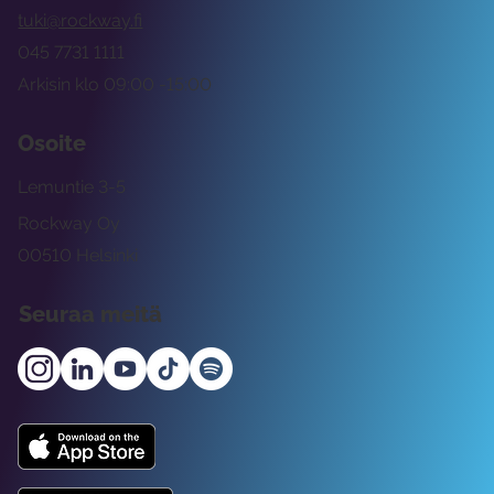
tuki@rockway.fi
045 7731 1111
Arkisin klo 09:00 -15:00
Osoite
Lemuntie 3-5
Rockway Oy
00510 Helsinki
Seuraa meitä