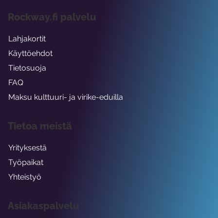
Rockway.fi palvelu
Lahjakortit
Käyttöehdot
Tietosuoja
FAQ
Maksu kulttuuri- ja virike-eduilla
Tietoa meistä
Yrityksestä
Työpaikat
Yhteistyö
Asiakaspalvelu