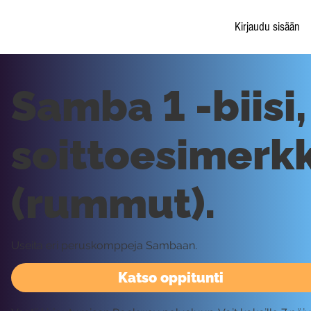
Kirjaudu sisään
Samba 1 -biisi,
soittoesimerkk
(rummut).
Useita eri peruskomppeja Sambaan.
Katso oppitunti