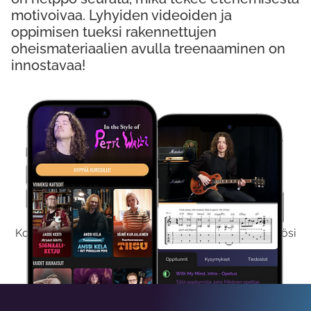
motivoivaa. Lyhyiden videoiden ja
oppimisen tueksi rakennettujen
oheismateriaalien avulla treenaaminen on
innostavaa!
Kokeile Ilmaiseksi
Kokeilemalla ilmaiseksi saat koko sisältömme käyttöösi
viikon ajaksi.