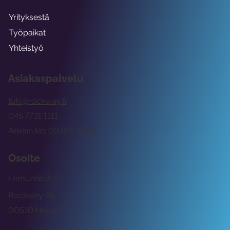
Yrityksestä
Työpaikat
Yhteistyö
Asiakaspalvelu
tuki@rockway.fi
045 7731 1111
Arkisin klo 09:00 -15:00
Osoite
Lemuntie 3-5
Rockway Oy
00510 Helsinki