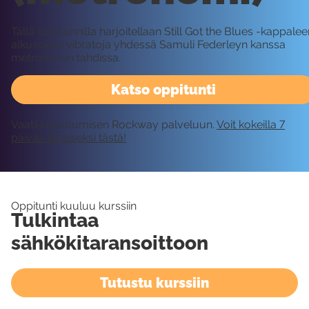
Tällä oppitunnilla harjoitellaan Still Got the Blues -kappale
alkusoiton vibratoja yhdessä Samuli Federleyn kanssa
metronomin tahdissa.
Katso oppitunti
Vaatii kirjautumisen Rockway palveluun.
Voit kokeilla 7
päivää ilmaiseksi tästä!
Oppitunti kuuluu kurssiin
Tulkintaa
sähkökitaransoittoon
Tutustu kurssiin