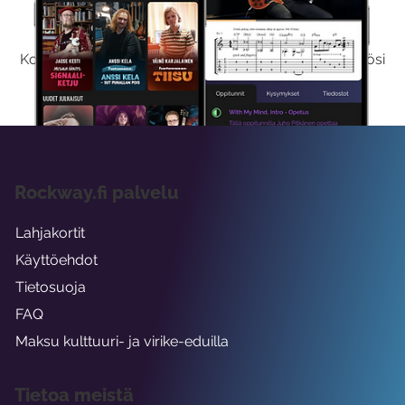
Kokeile Ilmaiseksi
Kokeilemalla ilmaiseksi saat koko sisältömme käyttöösi
viikon ajaksi.
Rockway.fi palvelu
Lahjakortit
Käyttöehdot
Tietosuoja
FAQ
Maksu kulttuuri- ja virike-eduilla
Tietoa meistä