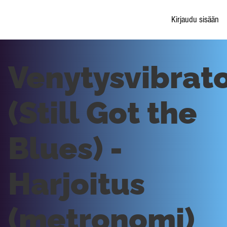
Kirjaudu sisään
Venytysvibrat
(Still Got the
Blues) -
Harjoitus
(metronomi)