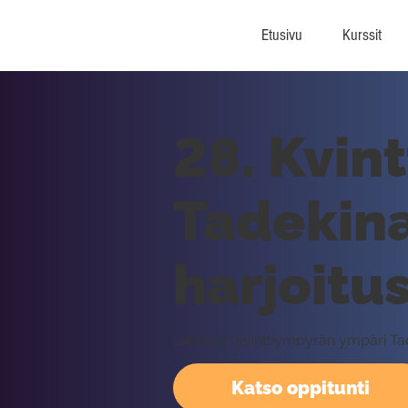
Etusivu
Kurssit
28. Kvin
Tadekina
harjoitu
Liikutaan kvinttiympyrän ympäri Tad
Katso oppitunti