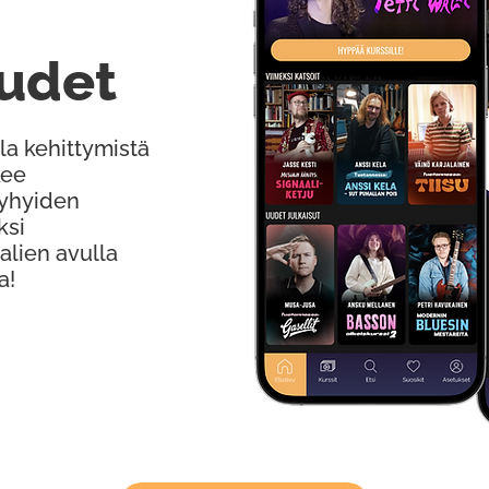
udet
la kehittymistä
kee
Lyhyiden
ksi
alien avulla
a!