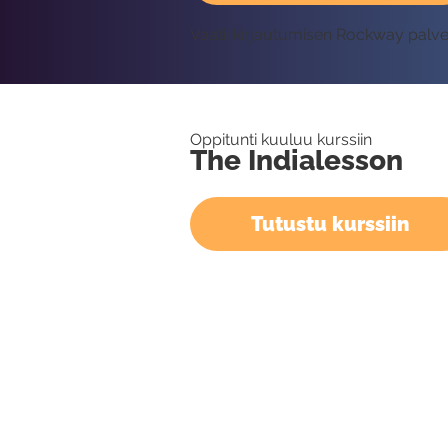
Vaatii kirjautumisen Rockway palv
Oppitunti kuuluu kurssiin
The Indialesson
Tutustu kurssiin