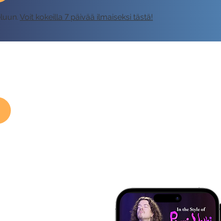
eluun.
Voit kokeilla 7 päivää ilmaiseksi tästä!