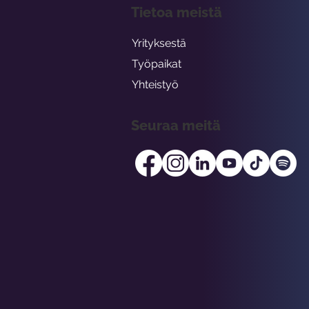
Tietoa meistä
Yrityksestä
Työpaikat
Yhteistyö
Seuraa meitä