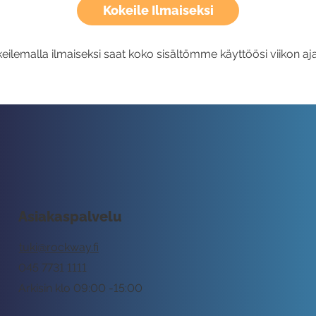
Kokeile Ilmaiseksi
eilemalla ilmaiseksi saat koko sisältömme käyttöösi viikon aja
Asiakaspalvelu
tuki@rockway.fi
045 7731 1111
Arkisin klo 09:00 -15:00