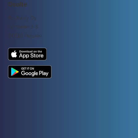
Osoite
Rockway Oy
Lemuntie 3-5
00510 Helsinki