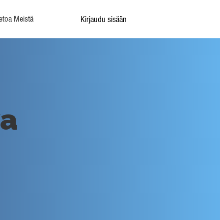
etoa Meistä
Kirjaudu sisään
va