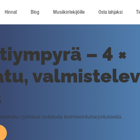
Hinnat
Blog
Musiikintekijöille
Osta lahjaksi
Ti
ttiympyrä – 4 ×
tu, valmistele
s
ekinatu-rytmissä soitetulla kolmisointuharjoituksella.