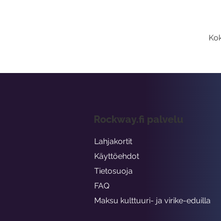
Kok
Rockway.fi palvelu
Lahjakortit
Käyttöehdot
Tietosuoja
FAQ
Maksu kulttuuri- ja virike-eduilla