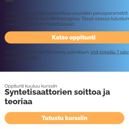
Useimmissa syntetisaattoreissa soundien perusparametrit
saman tyyppisiä kuin Minimoogissa. Tässä osassa tutust
oskillaattoreihin eri muodoissaan.
Katso oppitunti
Vaatii kirjautumisen Rockway palveluun.
Voit kokeilla 7 päi
ilmaiseksi tästä!
Oppitunti kuuluu kurssiin
Syntetisaattorien soittoa ja
teoriaa
Tutustu kurssiin