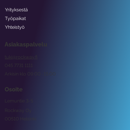
Yrityksestä
Työpaikat
Yhteistyö
Asiakaspalvelu
tuki@rockway.fi
045 7731 1111
Arkisin klo 09:00 -15:00
Osoite
Lemuntie 3-5
Rockway Oy
00510 Helsinki