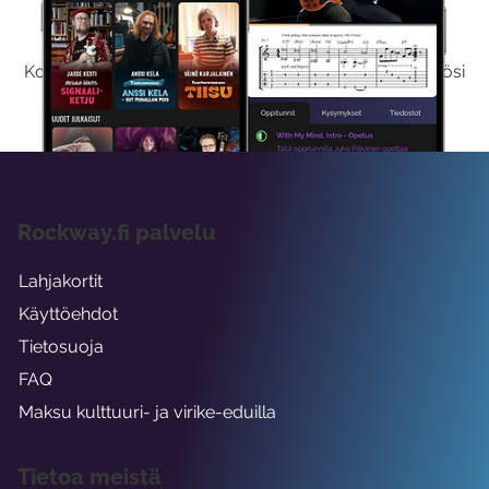
Kokeile Ilmaiseksi
Kokeilemalla ilmaiseksi saat koko sisältömme käyttöösi
viikon ajaksi.
Rockway.fi palvelu
Lahjakortit
Käyttöehdot
Tietosuoja
FAQ
Maksu kulttuuri- ja virike-eduilla
Tietoa meistä