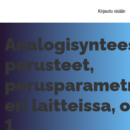
Kirjaudu sisään
Analogisyntee
perusteet,
perusparametr
eri laitteissa, 
1